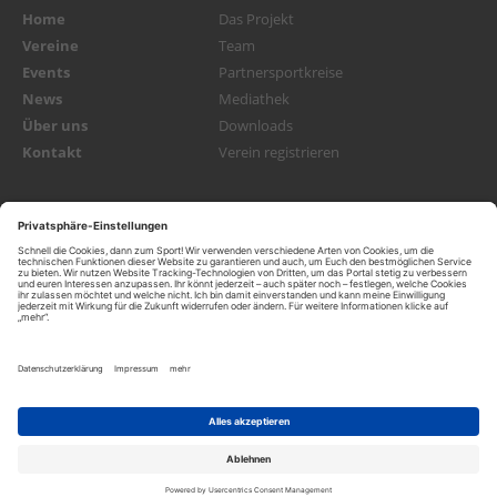
Home
Das Projekt
Vereine
Team
Events
Partnersportkreise
News
Mediathek
Über uns
Downloads
Kontakt
Verein registrieren
NEWSLETTER
Abonnieren
Datenschutz
Datenschutzeinstellungen
Impressum
© 2026 Mainova Sport