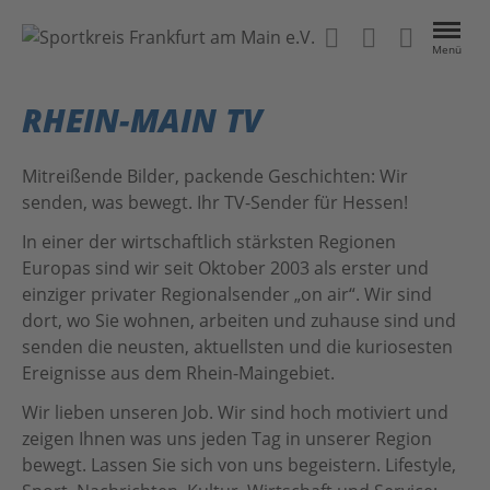
Menü
VEREINE
RHEIN-MAIN TV
EVENTS
Mitreißende Bilder, packende Geschichten: Wir
senden, was bewegt. Ihr TV-Sender für Hessen!
NEWS
In einer der wirtschaftlich stärksten Regionen
Europas sind wir seit Oktober 2003 als erster und
ÜBER UNS
einziger privater Regionalsender „on air“. Wir sind
dort, wo Sie wohnen, arbeiten und zuhause sind und
Kontakt
Das Projekt
senden die neusten, aktuellsten und die kuriosesten
Ereignisse aus dem Rhein-Maingebiet.
Home
Anleitung
Wir lieben unseren Job. Wir sind hoch motiviert und
#BeActive FrankfurtRheinMain
Datenschutz
zeigen Ihnen was uns jeden Tag in unserer Region
bewegt. Lassen Sie sich von uns begeistern. Lifestyle,
MainSport APP
Impressum