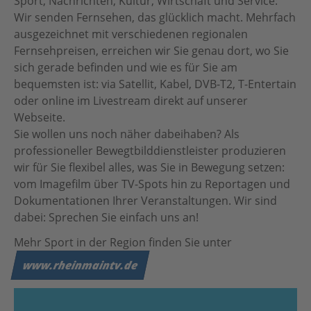
Sport, Nachrichten, Kultur, Wirtschaft und Service:
Botschafter:innen
Wir senden Fernsehen, das glücklich macht. Mehrfach
ausgezeichnet mit verschiedenen regionalen
Für Vereine
Team
Fernsehpreisen, erreichen wir Sie genau dort, wo Sie
sich gerade befinden und wie es für Sie am
Partner
bequemsten ist: via Satellit, Kabel, DVB-T2, T-Entertain
Partnersportkreise
oder online im Livestream direkt auf unserer
Webseite.
AGB
Sie wollen uns noch näher dabeihaben? Als
professioneller Bewegtbilddienstleister produzieren
Downloads
wir für Sie flexibel alles, was Sie in Bewegung setzen:
vom Imagefilm über TV-Spots hin zu Reportagen und
Dokumentationen Ihrer Veranstaltungen. Wir sind
dabei: Sprechen Sie einfach uns an!
Mehr Sport in der Region finden Sie unter
www.rheinmaintv.de