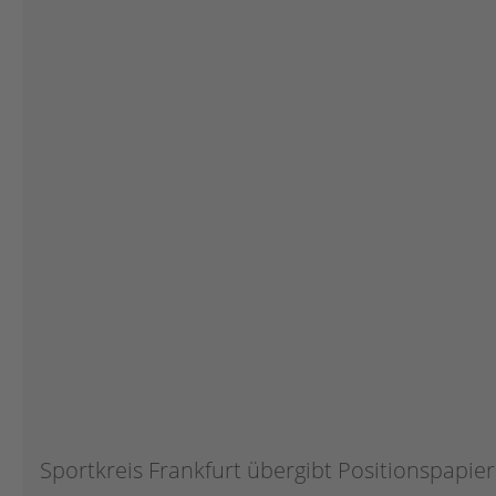
Botschafter:innen
Team
Partner
Partnersportkreise
AGB
Downloads
Sportkreis Frankfurt übergibt Positionspapier 