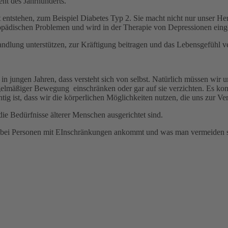
ent des Jahrhunderts.
 entstehen, zum Beispiel Diabetes Typ 2. Sie macht nicht nur unser He
hopädischen Problemen und wird in der Therapie von Depressionen einge
lung unterstützen, zur Kräftigung beitragen und das Lebensgefühl ve
in jungen Jahren, dass versteht sich von selbst. Natürlich müssen wir
elmäßiger Bewegung einschränken oder gar auf sie verzichten. Es komm
ig ist, dass wir die körperlichen Möglichkeiten nutzen, die uns zur Ve
 die Bedürfnisse älterer Menschen ausgerichtet sind.
ch bei Personen mit EInschränkungen ankommt und was man vermeiden s