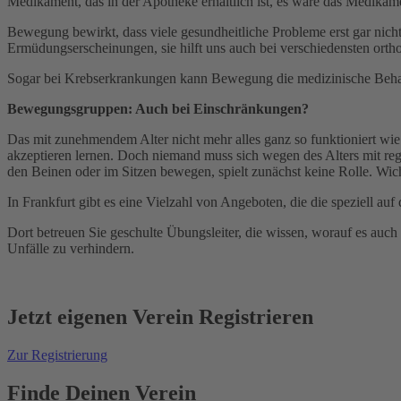
Medikament, das in der Apotheke erhältlich ist, es wäre das Medikam
Bewegung bewirkt, dass viele gesundheitliche Probleme erst gar nicht
Ermüdungserscheinungen, sie hilft uns auch bei verschiedensten ort
Sogar bei Krebserkrankungen kann Bewegung die medizinische Behand
Bewegungsgruppen: Auch bei Einschränkungen?
Das mit zunehmendem Alter nicht mehr alles ganz so funktioniert wie 
akzeptieren lernen. Doch niemand muss sich wegen des Alters mit reg
den Beinen oder im Sitzen bewegen, spielt zunächst keine Rolle. Wicht
In Frankfurt gibt es eine Vielzahl von Angeboten, die die speziell auf
Dort betreuen Sie geschulte Übungsleiter, die wissen, worauf es au
Unfälle zu verhindern.
Jetzt
eigenen
Verein Registrieren
Zur Registrierung
Finde Deinen Verein