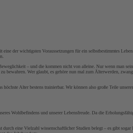
 eine der wichtigsten Voraussetzungen für ein selbstbestimmtes Leben i
n.
 Beweglichkeit – und die kommen nicht von alleine. Nur wenn man sein
ät zu bewahren. Wer glaubt, es gehöre nun mal zum Älterwerden, zwang
ins höchste Alter bestens trainierbar. Wir können also große Teile unse
 unseres Wohlbefindens und unserer Lebensfreude. Da die Erholungsfäh
 durch eine Vielzahl wissenschaftlicher Studien belegt – es gibt soga