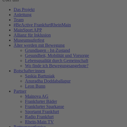
Das Projekt
Anleitung
Team
#BeActive FrankfurtRheinMain
MainSport APP
Allianz für Inklusion
Museumsuferfest
Älter werden mit Bewegung
Grundlagen - Ist-Zustand
Gesundheit, Mobilität und Vorsorge
Lebensqualität durch Gemeinschaft
Wo finde ich Bewegungsangebote?
Botschafter:innen
Saskia Bartusiak
Anuradha Doddaballapur
Leon Bunn
Partner
Mainova AG
Frankfurter Bäder
Frankfurter Sparkasse
Sportamt Frankfurt
Radio Frankfurt
Rhein-Main TV
Partnersportkreise