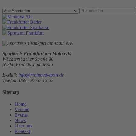
Sportkreis Frankfurt am Main e.V.
Wächtersbacher Straße 80
60386 Frankfurt am Main
E-Mail:
info@mainova-sport.de
Telefon: 069 - 97 67 15 52
Sitemap
Home
Vereine
Events
News
Über uns
Kontakt