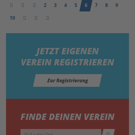
2
3
4
5
6
7
8
9
10
JETZT
EIGENEN
VEREIN REGISTRIEREN
Zur Registrierung
FINDE DEINEN VEREIN