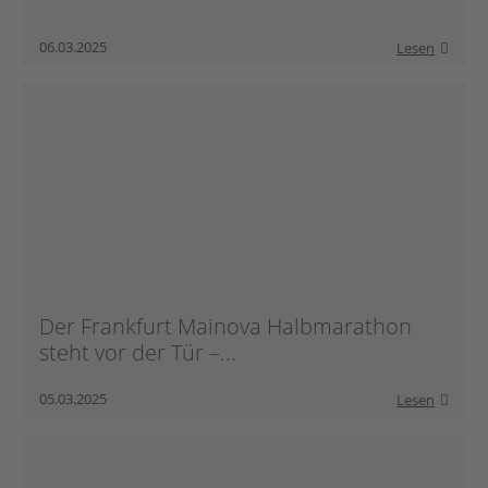
Botschafter:innen
06.03.2025
Lesen
Für Vereine
Team
Partner
Partnersportkreise
AGB
Downloads
Der Frankfurt Mainova Halbmarathon
steht vor der Tür –...
05.03.2025
Lesen