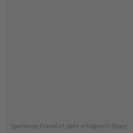
Botschafter:innen
Team
Partner
Partnersportkreise
AGB
Downloads
Sportkreis Frankfurt zieht erfolgreich Bilanz