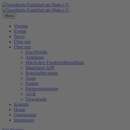
Menü
Vereine
Events
News
Über uns
Über uns
Das Projekt
Anleitung
#BeActive FrankfurtRheinMain
MainSport APP
Botschafter:innen
Team
Partner
Partnersportkreise
AGB
Downloads
Kontakt
Home
Datenschutz
Impressum
Für Vereine