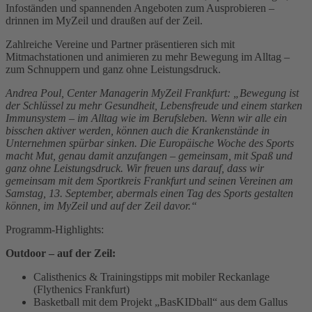
Infoständen und spannenden Angeboten zum Ausprobieren –
drinnen im MyZeil und draußen auf der Zeil.
Zahlreiche Vereine und Partner präsentieren sich mit
Mitmachstationen und animieren zu mehr Bewegung im Alltag –
zum Schnuppern und ganz ohne Leistungsdruck.
Andrea Poul, Center Managerin MyZeil Frankfurt: „Bewegung ist
der Schlüssel zu mehr Gesundheit, Lebensfreude und einem starken
Immunsystem – im Alltag wie im Berufsleben. Wenn wir alle ein
bisschen aktiver werden, können auch die Krankenstände in
Unternehmen spürbar sinken. Die Europäische Woche des Sports
macht Mut, genau damit anzufangen – gemeinsam, mit Spaß und
ganz ohne Leistungsdruck. Wir freuen uns darauf, dass wir
gemeinsam mit dem Sportkreis Frankfurt und seinen Vereinen am
Samstag, 13. September, abermals einen Tag des Sports gestalten
können, im MyZeil und auf der Zeil davor.“
Programm-Highlights:
Outdoor – auf der Zeil:
Calisthenics & Trainingstipps mit mobiler Reckanlage
(Flythenics Frankfurt)
Basketball mit dem Projekt „BasKIDball“ aus dem Gallus