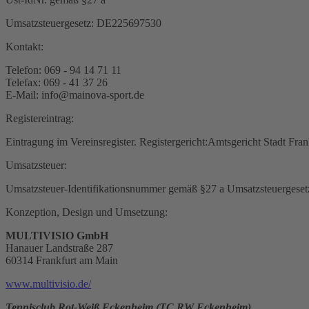
Umsatzsteuergesetz: DE225697530
Kontakt:
Telefon: 069 - 94 14 71 11
Telefax: 069 - 41 37 26
E-Mail: info@mainova-sport.de
Registereintrag:
Eintragung im Vereinsregister. Registergericht:Amtsgericht Stadt F
Umsatzsteuer:
Umsatzsteuer-Identifikationsnummer gemäß §27 a Umsatzsteuergese
Konzeption, Design und Umsetzung:
MULTIVISIO GmbH
Hanauer Landstraße 287
60314 Frankfurt am Main
www.multivisio.de/
Tennisclub Rot-Weiß Eckenheim (TC RW Eckenheim)