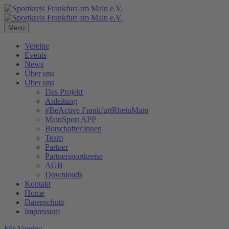
Menü
Vereine
Events
News
Über uns
Über uns
Das Projekt
Anleitung
#BeActive FrankfurtRheinMain
MainSport APP
Botschafter:innen
Team
Partner
Partnersportkreise
AGB
Downloads
Kontakt
Home
Datenschutz
Impressum
Für Vereine