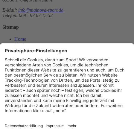
E-Mail:
info@mainova-sport.de
Telefon: 069 - 97 67 15 52
Sitemap
Home
Vereine
Events
News
Über uns
Kontakt
Das Projekt
Team
Partnersportkreise
Mediathek
Downloads
Verein registrieren
Newsletter
Abonnieren