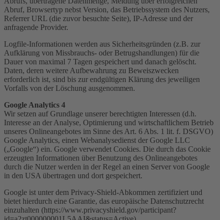
Abrufs, übertragene Datenmenge, Meldung über erfolgreichen
Abruf, Browsertyp nebst Version, das Betriebssystem des Nutzers,
Referrer URL (die zuvor besuchte Seite), IP-Adresse und der
anfragende Provider.
Logfile-Informationen werden aus Sicherheitsgründen (z.B. zur
Aufklärung von Missbrauchs- oder Betrugshandlungen) für die
Dauer von maximal 7 Tagen gespeichert und danach gelöscht.
Daten, deren weitere Aufbewahrung zu Beweiszwecken
erforderlich ist, sind bis zur endgültigen Klärung des jeweiligen
Vorfalls von der Löschung ausgenommen.
Google Analytics 4
Wir setzen auf Grundlage unserer berechtigten Interessen (d.h.
Interesse an der Analyse, Optimierung und wirtschaftlichem Betrieb
unseres Onlineangebotes im Sinne des Art. 6 Abs. 1 lit. f. DSGVO)
Google Analytics, einen Webanalysedienst der Google LLC
(„Google“) ein. Google verwendet Cookies. Die durch das Cookie
erzeugten Informationen über Benutzung des Onlineangebotes
durch die Nutzer werden in der Regel an einen Server von Google
in den USA übertragen und dort gespeichert.
Google ist unter dem Privacy-Shield-Abkommen zertifiziert und
bietet hierdurch eine Garantie, das europäische Datenschutzrecht
einzuhalten (https://www.privacyshield.gov/participant?
id=a2zt000000001L5AAI&status=Active).