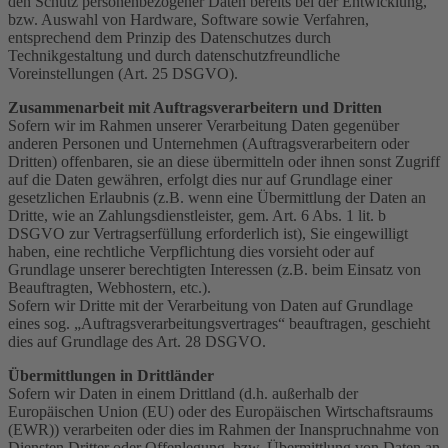
den Schutz personenbezogener Daten bereits bei der Entwicklung,
bzw. Auswahl von Hardware, Software sowie Verfahren,
entsprechend dem Prinzip des Datenschutzes durch
Technikgestaltung und durch datenschutzfreundliche
Voreinstellungen (Art. 25 DSGVO).
Zusammenarbeit mit Auftragsverarbeitern und Dritten
Sofern wir im Rahmen unserer Verarbeitung Daten gegenüber
anderen Personen und Unternehmen (Auftragsverarbeitern oder
Dritten) offenbaren, sie an diese übermitteln oder ihnen sonst Zugriff
auf die Daten gewähren, erfolgt dies nur auf Grundlage einer
gesetzlichen Erlaubnis (z.B. wenn eine Übermittlung der Daten an
Dritte, wie an Zahlungsdienstleister, gem. Art. 6 Abs. 1 lit. b
DSGVO zur Vertragserfüllung erforderlich ist), Sie eingewilligt
haben, eine rechtliche Verpflichtung dies vorsieht oder auf
Grundlage unserer berechtigten Interessen (z.B. beim Einsatz von
Beauftragten, Webhostern, etc.).
Sofern wir Dritte mit der Verarbeitung von Daten auf Grundlage
eines sog. „Auftragsverarbeitungsvertrages“ beauftragen, geschieht
dies auf Grundlage des Art. 28 DSGVO.
Übermittlungen in Drittländer
Sofern wir Daten in einem Drittland (d.h. außerhalb der
Europäischen Union (EU) oder des Europäischen Wirtschaftsraums
(EWR)) verarbeiten oder dies im Rahmen der Inanspruchnahme von
Diensten Dritter oder Offenlegung, bzw. Übermittlung von Daten an