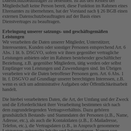
Datenschutzbeauftragter zu benennen. Ist aus den Reihen der
Mitgliedschaft keine Person bereit, diese Funktion im Rahmen eines
Ehrenamtes zu übernehmen, hat der Vorstand nach § 26 BGB einen
externen Datenschutzbeauftragten auf der Basis eines
Dienstvertrages zu beauftragen.
Erbringung unserer satzungs- und geschäftsgemäßen
Leistungen
Wir verarbeiten die Daten unserer Mitglieder, Unterstützer,
Interessenten, Kunden oder sonstiger Personen entsprechend Art. 6
Abs. 1 lit. b. DSGVO, sofern wir ihnen gegenüber vertragliche
Leistungen anbieten oder im Rahmen bestehender geschäftlicher
Beziehung, z.B. gegenüber Mitgliedern, tätig werden oder selbst
Empfänger von Leistungen und Zuwendungen sind. Im Übrigen
verarbeiten wir die Daten betroffener Personen gem. Art. 6 Abs. 1
lit. f. DSGVO auf Grundlage unserer berechtigten Interessen, z.B.
wenn es sich um administrative Aufgaben oder Öffentlichkeitsarbeit
handelt.
Die hierbei verarbeiteten Daten, die Art, der Umfang und der Zweck
und die Erforderlichkeit ihrer Verarbeitung bestimmen sich nach
dem zugrundeliegenden Vertragsverhältnis. Dazu gehören
grundsätzlich Bestands- und Stammdaten der Personen (z.B., Name,
Adresse, etc.), als auch die Kontaktdaten (z.B., E-Mailadresse,
Telefon, etc.), die Vertragsdaten (z.B., in Anspruch genommene
Leistungen, mitgeteilte Inhalte und Informationen, Namen von