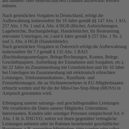
aus handels- oder steuerrechtlichen Gründen aufbewahrt werden
müssen.
Nach gesetzlichen Vorgaben in Deutschland, erfolgt die
Aufbewahrung insbesondere für 10 Jahre gemäß §§ 147 Abs. 1 AO,
257 Abs. 1 Nr. 1 und 4, Abs. 4 HGB (Bücher, Aufzeichnungen,
Lageberichte, Buchungsbelege, Handelsbücher, für Besteuerung
relevanter Unterlagen, etc.) und 6 Jahre gemäß § 257 Abs. 1 Nr. 2
und 3, Abs. 4 HGB (Handelsbriefe).
Nach gesetzlichen Vorgaben in Österreich erfolgt die Aufbewahrung
insbesondere für 7 J gemäß § 132 Abs. 1 BAO
(Buchhaltungsunterlagen, Belege/Rechnungen, Konten, Belege,
Geschäftspapiere, Aufstellung der Einnahmen und Ausgaben, etc.),
für 22 Jahre im Zusammenhang mit Grundstücken und für 10 Jahre
bei Unterlagen im Zusammenhang mit elektronisch erbrachten
Leistungen, Telekommunikations-, Rundfunk- und
Fernsehleistungen, die an Nichtunternehmer in EU-Mitgliedstaaten
erbracht werden und für die der Mini-One-Stop-Shop (MOSS) in
Anspruch genommen wird.
Erbringung unserer satzungs- und geschäftsgemäßen Leistungen
Wir verarbeiten die Daten unserer Mitglieder, Unterstützer,
Interessenten, Kunden oder sonstiger Personen entsprechend Art. 6
Abs. 1 lit. b. DSGVO, sofern wir ihnen gegenüber vertragliche
Leistungen anbieten oder im Rahmen bestehender geschäftlicher
Beziehung, z.B. gegenüber Mitgliedern, tätig werden oder selbst