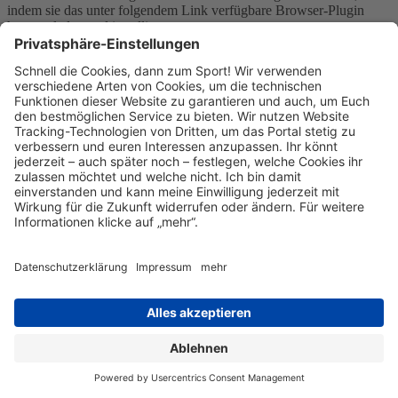
indem sie das unter folgendem Link verfügbare Browser-Plugin
herunterladen und installieren:
http://tools.google.com/dlpage/gaoptout?hl=de.
Weitere Informationen zur Datennutzung durch Google,
Einstellungs- und Widerspruchsmöglichkeiten, erfahren Sie in der
Datenschutzerklärung von Google
(https://policies.google.com/technologies/ads) sowie in den
Einstellungen für die Darstellung von Werbeeinblendungen durch
Google (https://adssettings.google.com/authenticated).
Die personenbezogenen Daten der Nutzer werden nach 14 Monaten
gelöscht oder anonymisiert.
Google Tag Manager
Wir verwenden den Dienst namens Google Tag Manager von
Google. "Google" ist eine Firmengruppe und besteht aus den
Firmen Google Ireland Ltd. (Anbieter des Dienstes), Gordon House,
Barrow Street, Dublin 4, Irland sowie Google LLC, 1600
Amphitheatre Parkway, Mountain View, CA 94043, USA sowie
andere verbundene Unternehmen der Google LLC. Wir haben einen
Auftragsverarbeitungsvertrag mit Google abgeschlossen. Der
Google Tag Manager ist ein Hilfsdienst und verarbeitet selbst
personenbezogenen Daten nur zu technisch notwendigen Zwecken.