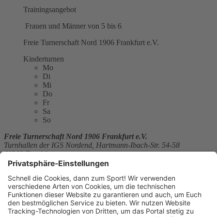
Trainingsangebot
Frauen und Männer von 5 bis 6
Freie Turnerschaft Nord 1906 Frankfurt e.V.
Kinderturnen
Mo
Di
Mi
Do
Fr
Sa
So
Freie Turnerschaft Nord 1906 Frankfurt e.V.
Turnhallen der IGS Nordend, Hartmann-Ibach-Str. 54-58
60389 Frankfurt
E-Mail:
h-j.orth@arcor.de
Website:
http://www.ftn-1906.de
Sitemap
Über uns