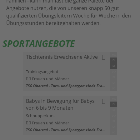
Familien - kann man fast die ganze Palette der
Angebote nutzen, die von unseren knapp 50 gut
qualifizierten Übungsleitern Woche für Woche in den
Übungsstunden bereitgehalten werden.
SPORTANGEBOTE
MO
Tischtennis Erwachsene Aktive
DI
MI
Trainingsangebot
DO
FR
Frauen und Männer
SA
TSG Oberrad - Turn- und Sportgemeinde Frankfurt-Oberrad e.V. 1872
SO
MO
Babys in Bewegung für Babys
DI
von 6 bis 9 Monaten
MI
Schnupperkurs
DO
FR
Frauen und Männer
SA
TSG Oberrad - Turn- und Sportgemeinde Frankfurt-Oberrad e.V. 1872
SO