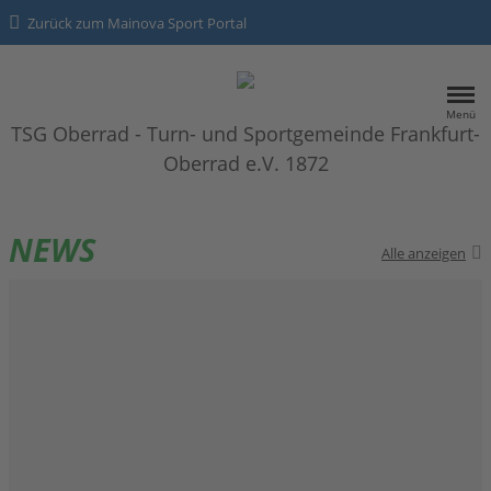
Zurück zum Mainova Sport Portal
Menü
TSG Oberrad - Turn- und Sportgemeinde Frankfurt-
Oberrad e.V. 1872
HOME
NEWS
Alle anzeigen
SPORTANGEBOTE
NEWS
Kontakt
Datenschutz
Impressum