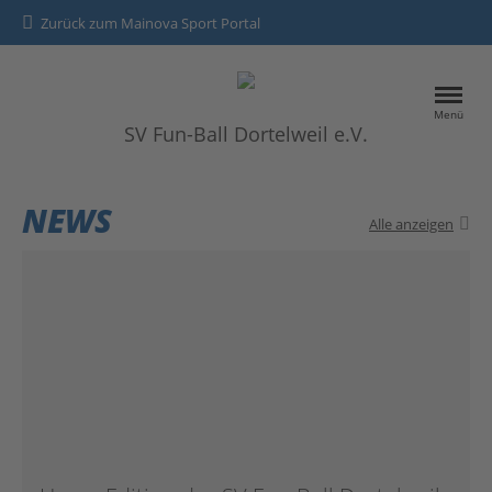
Zurück zum Mainova Sport Portal
Menü
SV Fun-Ball Dortelweil e.V.
HOME
NEWS
Alle anzeigen
SPORTANGEBOTE
NEWS
Kontakt
Datenschutz
Impressum