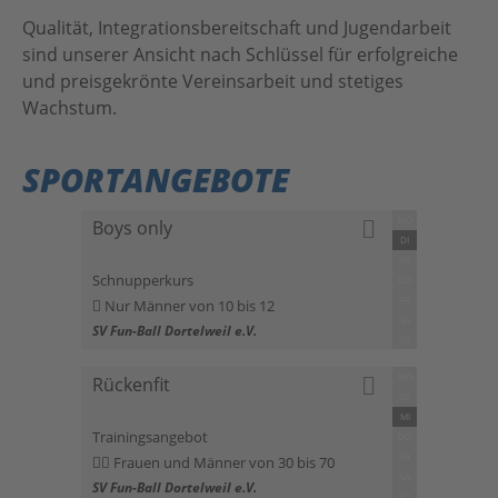
Qualität, Integrationsbereitschaft und Jugendarbeit
sind unserer Ansicht nach Schlüssel für erfolgreiche
und preisgekrönte Vereinsarbeit und stetiges
Wachstum.
SPORTANGEBOTE
MO
Boys only
DI
MI
Schnupperkurs
DO
FR
Nur Männer von 10 bis 12
SA
SV Fun-Ball Dortelweil e.V.
SO
MO
Rückenfit
DI
MI
Trainingsangebot
DO
FR
Frauen und Männer von 30 bis 70
SA
SV Fun-Ball Dortelweil e.V.
SO