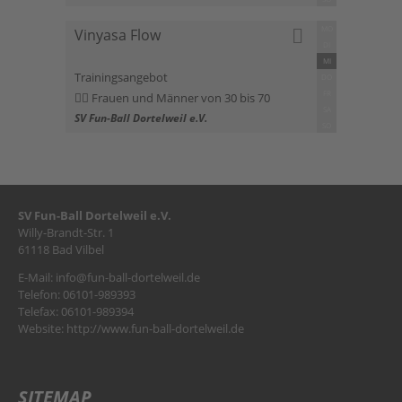
MO
Vinyasa Flow
DI
MI
Trainingsangebot
DO
FR
Frauen und Männer von 30 bis 70
SA
SV Fun-Ball Dortelweil e.V.
SO
SV Fun-Ball Dortelweil e.V.
Willy-Brandt-Str. 1
61118 Bad Vilbel
E-Mail:
info@fun-ball-dortelweil.de
Telefon: 06101-989393
Telefax: 06101-989394
Website:
http://www.fun-ball-dortelweil.de
SITEMAP