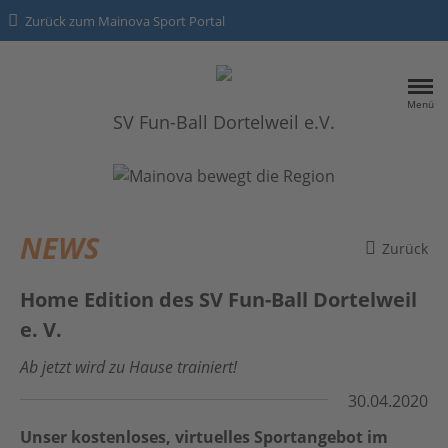
Zurück zum Mainova Sport Portal
Menü
SV Fun-Ball Dortelweil e.V.
HOME
SPORTANGEBOTE
NEWS
Zurück
NEWS
Home Edition des SV Fun-Ball Dortelweil
e. V.
Kontakt
Ab jetzt wird zu Hause trainiert!
Datenschutz
30.04.2020
Impressum
Unser kostenloses, virtuelles Sportangebot im