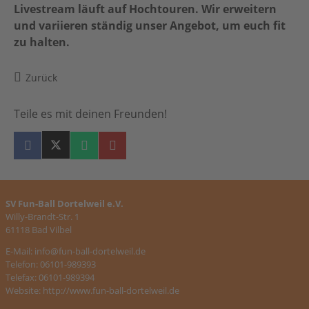
Livestream läuft auf Hochtouren. Wir erweitern
und variieren ständig unser Angebot, um euch fit
zu halten.
Zurück
Teile es mit deinen Freunden!
SV Fun-Ball Dortelweil e.V.
Willy-Brandt-Str. 1
61118 Bad Vilbel
E-Mail:
info@fun-ball-dortelweil.de
Telefon: 06101-989393
Telefax: 06101-989394
Website:
http://www.fun-ball-dortelweil.de