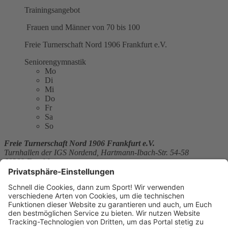
Trainingsangebot
Frauen und Männer von 70 bis 100
Freie Turnerschaft Nord 1906 Frankfurt e.V.
Seniorengymnastik
Mo
Di
Mi
Do
Fr
Sa
So
Freie Turnerschaft Nord 1906 Frankfurt e.V.
Turnhallen der IGS Nordend, Hartmann-Ibach-Str. 54-58
60389 Frankfurt
E-Mail:
h-j.orth@arcor.de
Website:
http://www.ftn-1906.de
Sitemap
Über uns