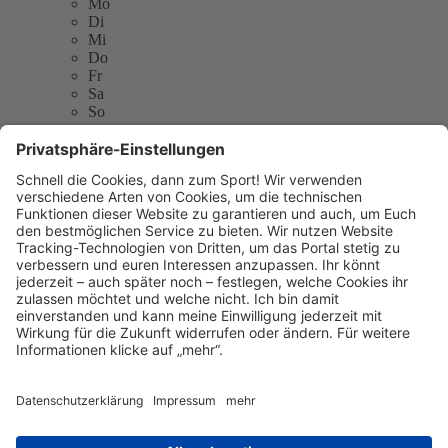
Mo
Di
Mi
Do
Fr
Sa
So
Turnverein 1880 Dreieichenhain e.V.
Koberstädter Str. 8
63303 Dreieich
E-Mail:
info@tvdreieichenhain.de
Telefon: 06103-981232
Website:
http://www.tvdreieichenhain.de
Sitemap
Kontakt
Kontakt
Kontakt
aufnehmen