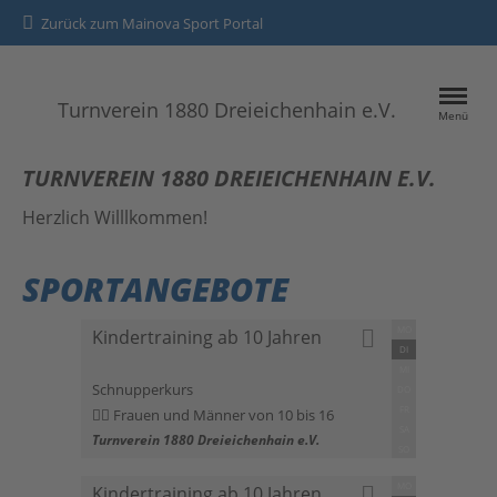
Zurück zum Mainova Sport Portal
Turnverein 1880 Dreieichenhain e.V.
Menü
HOME
TURNVEREIN 1880 DREIEICHENHAIN E.V.
SPORTANGEBOTE
Herzlich Willlkommen!
SPORTANGEBOTE
Kontakt
Datenschutz
MO
Kindertraining ab 10 Jahren
DI
Impressum
MI
Schnupperkurs
DO
FR
Frauen und Männer von 10 bis 16
SA
Turnverein 1880 Dreieichenhain e.V.
SO
MO
Kindertraining ab 10 Jahren