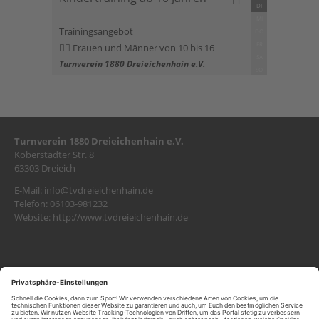
DI
MI
Trainingsangebot
DO
FR
Frauen und Männer von 10 bis 16
SA
Turnverein 1880 Dreieichenhain e.V.
SO
Turnverein 1880 Dreieichenhain e.V.
Koberstädter Str. 8
63303 Dreieich
E-Mail:
info@tvdreieichenhain.de
Telefon: 06103-981232
Website:
http://www.tvdreieichenhain.de
SITEMAP
Kontakt