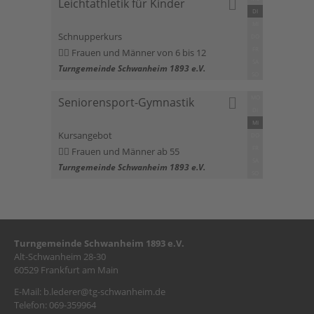
Leichtathletik für Kinder
DI
MI
Schnupperkurs
DO
FR
Frauen und Männer von 6 bis 12
SA
Turngemeinde Schwanheim 1893 e.V.
SO
MO
Seniorensport-Gymnastik
DI
MI
Kursangebot
DO
FR
Frauen und Männer ab 55
SA
Turngemeinde Schwanheim 1893 e.V.
SO
Turngemeinde Schwanheim 1893 e.V.
Alt-Schwanheim 28-30
60529 Frankfurt am Main
E-Mail:
b.lederer@tg-schwanheim.de
Telefon: 069-359964