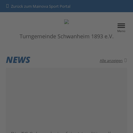
Zurück zum Mainova Sport Portal
Menü
Turngemeinde Schwanheim 1893 e.V.
HOME
NEWS
Alle anzeigen
SPORTANGEBOTE
NEWS
Kontakt
Datenschutz
Impressum