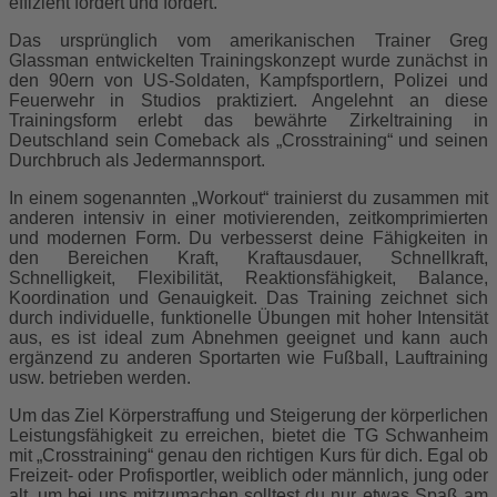
effizient fordert und fördert.
Das ursprünglich vom amerikanischen Trainer Greg
Glassman entwickelten Trainingskonzept wurde zunächst in
den 90ern von US-Soldaten, Kampfsportlern, Polizei und
Feuerwehr in Studios praktiziert. Angelehnt an diese
Trainingsform erlebt das bewährte Zirkeltraining in
Deutschland sein Comeback als „Crosstraining“ und seinen
Durchbruch als Jedermannsport.
In einem sogenannten „Workout“ trainierst du zusammen mit
anderen intensiv in einer motivierenden, zeitkomprimierten
und modernen Form. Du verbesserst deine Fähigkeiten in
den Bereichen Kraft, Kraftausdauer, Schnellkraft,
Schnelligkeit, Flexibilität, Reaktionsfähigkeit, Balance,
Koordination und Genauigkeit. Das Training zeichnet sich
durch individuelle, funktionelle Übungen mit hoher Intensität
aus, es ist ideal zum Abnehmen geeignet und kann auch
ergänzend zu anderen Sportarten wie Fußball, Lauftraining
usw. betrieben werden.
Um das Ziel Körperstraffung und Steigerung der körperlichen
Leistungsfähigkeit zu erreichen, bietet die TG Schwanheim
mit „Crosstraining“ genau den richtigen Kurs für dich. Egal ob
Freizeit- oder Profisportler, weiblich oder männlich, jung oder
alt, um bei uns mitzumachen solltest du nur etwas Spaß am