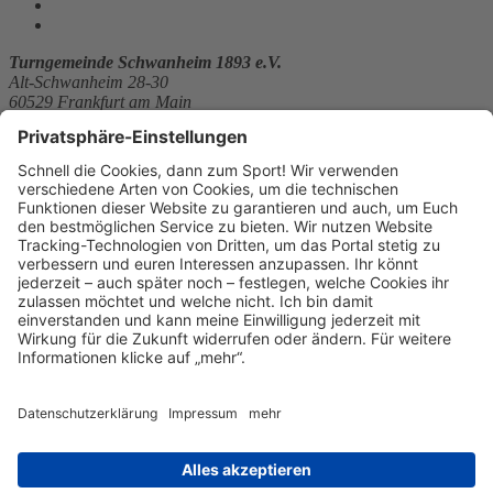
Turngemeinde Schwanheim 1893 e.V.
Alt-Schwanheim 28-30
60529 Frankfurt am Main
E-Mail:
b.lederer@tg-schwanheim.de
Telefon: 069-359964
Website:
http://www.tg-schwanheim.de
Sitemap
News
Kontakt
Kontakt
Kontakt
aufnehmen
Datenschutz