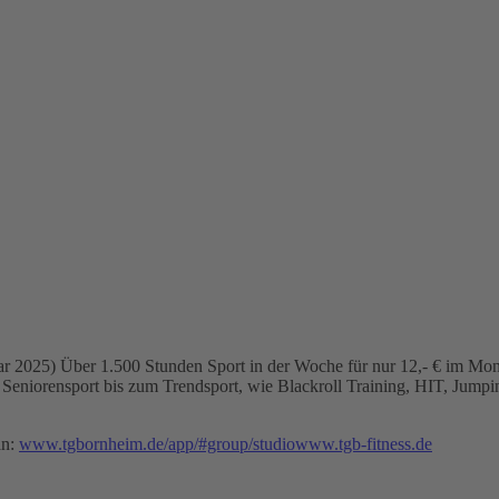
uar 2025) Über 1.500 Stunden Sport in der Woche für nur 12,- € im Mo
d Seniorensport bis zum Trendsport, wie Blackroll Training, HIT, Jum
an:
www.tgbornheim.de/app/#group/studiowww.tgb-fitness.de