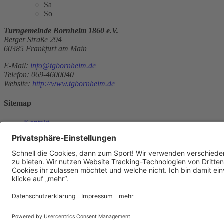
Sa
So
Turngemeinde Bornheim 1860 e.V.
Berger Straße 294
60385 Frankfurt am Main
E-Mail:
info@tgbornheim.de
Telefon: 069-4600040
Website:
http://www.tgbornheim.de
Sitemap
Kontakt
Kontakt
Kontakt
aufnehmen
Datenschutz
Datenschutzeinstellungen
Impressum
© 2026 Mainova Sport