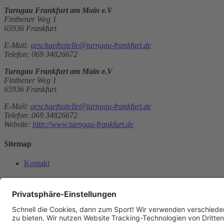
Turngau Frankfurt am Main e.V
Finthener Weg 1
65936 Frankfurt
E-Mail:
geschaeftsstelle@turngau-frankfurt.de
Telefon: 069 34826672
Turngau Frankfurt am Main e.V
Finthener Weg 1
65936 Frankfurt
E-Mail:
geschaeftsstelle@turngau-frankfurt.de
Telefon: 069 34826672
Website:
http://www.turngau-frankfurt.de
Sitemap
Kontakt
Kontakt
Kontakt
aufnehmen