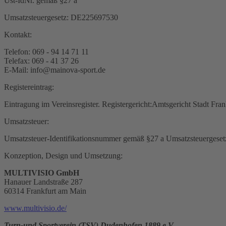
Ust-IdNr. gemäß §27 a
Umsatzsteuergesetz: DE225697530
Kontakt:
Telefon: 069 - 94 14 71 11
Telefax: 069 - 41 37 26
E-Mail: info@mainova-sport.de
Registereintrag:
Eintragung im Vereinsregister. Registergericht:Amtsgericht Stadt F
Umsatzsteuer:
Umsatzsteuer-Identifikationsnummer gemäß §27 a Umsatzsteuergese
Konzeption, Design und Umsetzung:
MULTIVISIO GmbH
Hanauer Landstraße 287
60314 Frankfurt am Main
www.multivisio.de/
Turn-und Sportverein (TSV) Dudenhofen 1889 e.V.