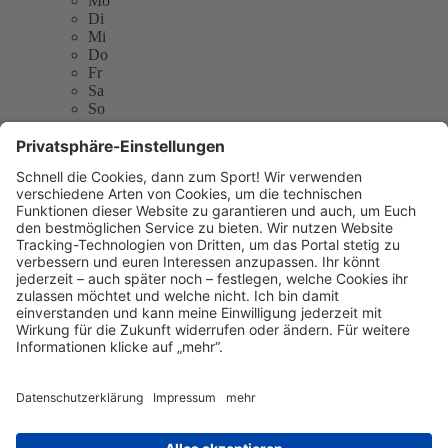
Mo
Di
Mi
Do
Fr
Sa
So
TSV 1875 Bonames e.V.
Harheimer Weg 18
60437 Frankfurt am Main
E-Mail:
tsv@tsvb.de
Telefon: 069 502873
Website:
https://www.tsvb.de/
Sitemap
Kontakt
Kontakt
Kontakt
aufnehmen