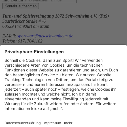
Kontakt aufnehmen
Turn- und Spielvereinigung 1872 Schwanheim e.V. (TuS)
Saarbrücker Straße 4 -6
60529 Frankfurt am Main
E-Mail:
sportwart@tus-schwanheim.de
Telefon: 01717041182
Turn- und Spielvereinigung 1872 Schwanheim e.V. (TuS)
Saarbrücker Straße 4 -6
60529 Frankfurt am Main
E-Mail:
sportwart@tus-schwanheim.de
Telefon: 01717041182
Website:
https://tusschwanheim.de/
Sitemap
Kontakt
Kontakt
Kontakt