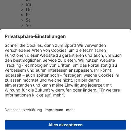
Mi
Do
Fr
Sa
So
Sportfreunde Kraftsolms
Solmser Straße 2
35647 Waldsolms-Kraftsolms
E-Mail:
vorstand@sfkraftsolms.de
Telefon: 015122728430
Website:
https://www.sfkraftsolms.de/
Sitemap
Kontakt
Kontakt
Kontakt
aufnehmen
Datenschutz