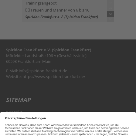
Trainingsangebot
DO
FR
Frauen und Männer von 6 bis 16
SA
Spiridon Frankfurt e.V. (Spiridon Frankfurt)
SO
Spiridon Frankfurt e.V. (Spiridon Frankfurt)
Mörfelder Landstraße 106 A (Geschäftsstelle)
60598 Frankfurt am Main
E-Mail:
info@spiridon-frankfurt.de
Website:
https://www.spiridon-frankfurt.de/
SITEMAP
Kontakt
KONTAKT