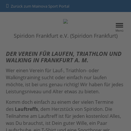
Zurück zum Mainova Sport Portal
Menü
Spiridon Frankfurt e.V. (Spiridon Frankfurt)
HOME
DER VEREIN FÜR LAUFEN, TRIATHLON UND
WALKING IN FRANKFURT A. M.
SPORTANGEBOTE
Wer einen Verein für Lauf-, Triathlon- oder
Walkingtraining sucht oder einfach nur laufen
Kontakt
möchte, ist bei uns genau richtig! Wir haben für jedes
Leistungsniveau und Alter etwas zu bieten.
Datenschutz
Komm doch einfach zu einem der vielen Termine
Impressum
des
Lauftreffs
, dem Herzstück von Spiridon. Die
Teilnahme am Lauftreff ist für jeden kostenlos! Alles,
was Du brauchst, ist Dein guter Wille, ein Paar
Laufschuhe, ein T-Shirt und eine Sporthose: wir