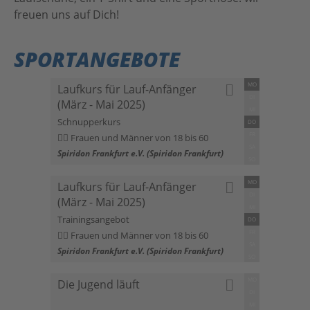
freuen uns auf Dich!
SPORTANGEBOTE
MO
Laufkurs für Lauf-Anfänger
DI
(März - Mai 2025)
MI
Schnupperkurs
DO
FR
Frauen und Männer von 18 bis 60
SA
Spiridon Frankfurt e.V. (Spiridon Frankfurt)
SO
MO
Laufkurs für Lauf-Anfänger
DI
(März - Mai 2025)
MI
Trainingsangebot
DO
FR
Frauen und Männer von 18 bis 60
SA
Spiridon Frankfurt e.V. (Spiridon Frankfurt)
SO
MO
Die Jugend läuft
DI
MI