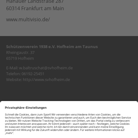
Hanauer Landstraße 287
60314 Frankfurt am Main
www.multivisio.de/
Schützenverein 1938 e.V. Hofheim am Taunus
Rheingaustr. 37
65719 Hofheim
E-Mail:
w.baltruschat@svhofheim.de
Telefon: 06192-25451
Website:
http://www.svhofheim.de
SITEMAP
Kontakt
KONTAKT