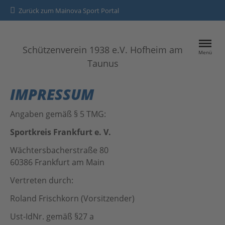
Zurück zum Mainova Sport Portal
Schützenverein 1938 e.V. Hofheim am
Menü
Taunus
HOME
IMPRESSUM
SPORTANGEBOTE
Angaben gemäß § 5 TMG:
Sportkreis Frankfurt e. V.
Kontakt
Wächtersbacherstraße 80
Datenschutz
60386 Frankfurt am Main
Vertreten durch:
Impressum
Roland Frischkorn (Vorsitzender)
Ust-IdNr. gemäß §27 a