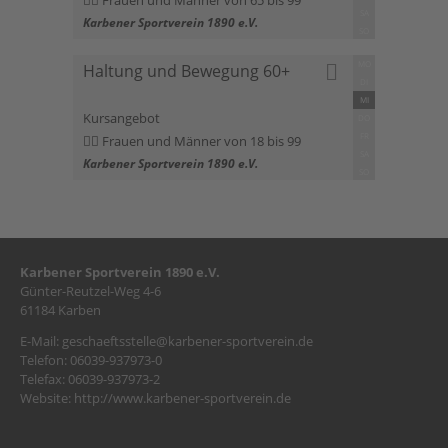
Frauen und Männer von 65 bis 99
SA
Karbener Sportverein 1890 e.V.
SO
MO
Haltung und Bewegung 60+
DI
MI
Kursangebot
DO
FR
Frauen und Männer von 18 bis 99
SA
Karbener Sportverein 1890 e.V.
SO
Karbener Sportverein 1890 e.V.
Günter-Reutzel-Weg 4-6
61184 Karben
E-Mail:
geschaeftsstelle@karbener-sportverein.de
Telefon: 06039-937973-0
Telefax: 06039-937973-2
Website:
http://www.karbener-sportverein.de