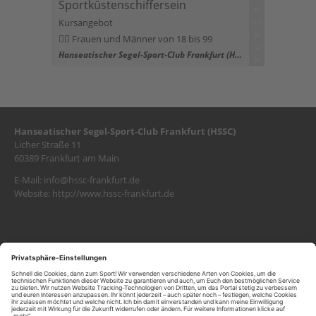
Sportküstenschiffersein
MI
Kursangebot
DO
FR
Frauen und Männer von 18 bis 99
SA
Hanseatischer Segel-Sport-Club Frankfurt (HSSC)
SO
Hanseatischer Segel-Sport-Club Frankfurt (HSSC)
Licher Straße 11
60389 Frankfurt am Main
E-Mail:
info@hssc-frankfurt.de
Website:
http://www.hssc-frankfurt.de
SITEMAP
Kontakt