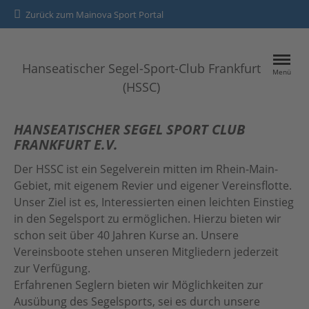
Zurück zum Mainova Sport Portal
Hanseatischer Segel-Sport-Club Frankfurt
Menü
(HSSC)
HOME
HANSEATISCHER SEGEL SPORT CLUB
FRANKFURT E.V.
SPORTANGEBOTE
Der HSSC ist ein Segelverein mitten im Rhein-Main-
Gebiet, mit eigenem Revier und eigener Vereinsflotte.
Kontakt
Unser Ziel ist es, Interessierten einen leichten Einstieg
in den Segelsport zu ermöglichen. Hierzu bieten wir
Datenschutz
schon seit über 40 Jahren Kurse an. Unsere
Impressum
Vereinsboote stehen unseren Mitgliedern jederzeit
zur Verfügung.
Erfahrenen Seglern bieten wir Möglichkeiten zur
Ausübung des Segelsports, sei es durch unsere