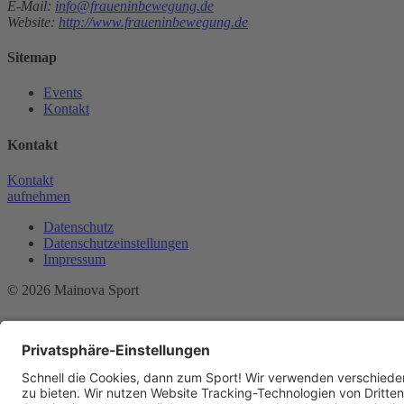
E-Mail:
info@fraueninbewegung.de
Website:
http://www.fraueninbewegung.de
Sitemap
Events
Kontakt
Kontakt
Kontakt
aufnehmen
Datenschutz
Datenschutzeinstellungen
Impressum
© 2026 Mainova Sport