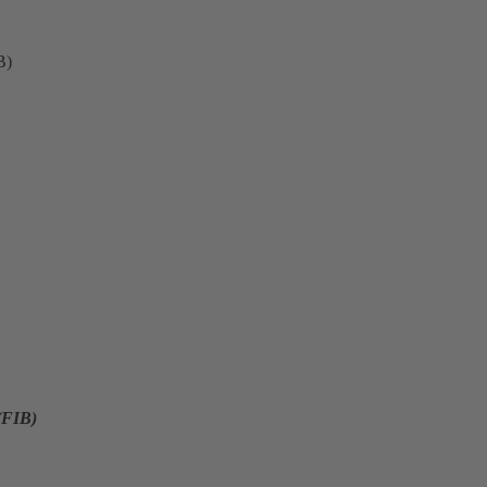
B)
(FIB)