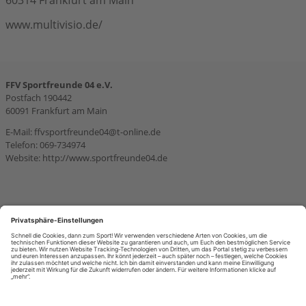
60314 Frankfurt am Main
www.multivisio.de/
FFV Sportfreunde 04 e.V.
Postfach 190442
60091 Frankfurt am Main
E-Mail:
ffvsportfreunde04@t-online.de
Telefon: 069-734974
Website:
http://www.sportfreunde04.de
SITEMAP
Kontakt
KONTAKT