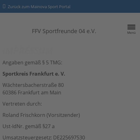
Zurück zum Mainova Sport Portal
FFV Sportfreunde 04 e.V.
Menü
HOME
IMPRESSUM
SPORTANGEBOTE
Angaben gemäß § 5 TMG:
Sportkreis Frankfurt e. V.
Kontakt
Wächtersbacherstraße 80
Datenschutz
60386 Frankfurt am Main
Vertreten durch:
Impressum
Roland Frischkorn (Vorsitzender)
Ust-IdNr. gemäß §27 a
Umsatzsteuergesetz: DE225697530