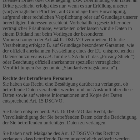
Diensten Dritter oder Offenlegung, bzw. Übermittlung von Daten an
Dritte geschieht, erfolgt dies nur, wenn es zur Erfüllung unserer
(vor)vertraglichen Pflichten, auf Grundlage Ihrer Einwilligung,
aufgrund einer rechtlichen Verpflichtung oder auf Grundlage unserer
berechtigten Interessen geschieht. Vorbehaltlich gesetzlicher oder
vertraglicher Erlaubnisse, verarbeiten oder lassen wir die Daten in
einem Drittland nur beim Vorliegen der besonderen
Voraussetzungen der Art. 44 ff. DSGVO verarbeiten. D.h. die
Verarbeitung erfolgt z.B. auf Grundlage besonderer Garantien, wie
der offiziell anerkannten Feststellung eines der EU entsprechenden
Datenschutzniveaus (z.B. für die USA durch das „Privacy Shield“)
oder Beachtung offiziell anerkannter spezieller vertraglicher
Verpflichtungen (so genannte „Standardvertragsklauseln“).
Rechte der betroffenen Personen
Sie haben das Recht, eine Bestätigung darüber zu verlangen, ob
betreffende Daten verarbeitet werden und auf Auskunft über diese
Daten sowie auf weitere Informationen und Kopie der Daten
entsprechend Art. 15 DSGVO.
Sie haben entsprechend. Art. 16 DSGVO das Recht, die
Vervollständigung der Sie betreffenden Daten oder die Berichtigung
der Sie betreffenden unrichtigen Daten zu verlangen.
Sie haben nach Maßgabe des Art. 17 DSGVO das Recht zu
verlangen, dass betreffende Daten unverzüglich gelöscht werden,