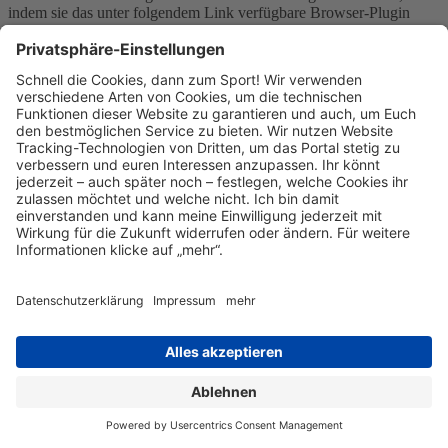
indem sie das unter folgendem Link verfügbare Browser-Plugin
herunterladen und installieren:
http://tools.google.com/dlpage/gaoptout?hl=de.
Weitere Informationen zur Datennutzung durch Google,
Einstellungs- und Widerspruchsmöglichkeiten, erfahren Sie in der
Datenschutzerklärung von Google
(https://policies.google.com/technologies/ads) sowie in den
Einstellungen für die Darstellung von Werbeeinblendungen durch
Google (https://adssettings.google.com/authenticated).
Die personenbezogenen Daten der Nutzer werden nach 14 Monaten
gelöscht oder anonymisiert.
Google Tag Manager
Wir verwenden den Dienst namens Google Tag Manager von
Google. "Google" ist eine Firmengruppe und besteht aus den
Firmen Google Ireland Ltd. (Anbieter des Dienstes), Gordon House,
Barrow Street, Dublin 4, Irland sowie Google LLC, 1600
Amphitheatre Parkway, Mountain View, CA 94043, USA sowie
andere verbundene Unternehmen der Google LLC. Wir haben einen
Auftragsverarbeitungsvertrag mit Google abgeschlossen. Der
Google Tag Manager ist ein Hilfsdienst und verarbeitet selbst
personenbezogenen Daten nur zu technisch notwendigen Zwecken.