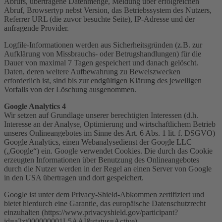
Abrufs, übertragene Datenmenge, Meldung über erfolgreichen
Abruf, Browsertyp nebst Version, das Betriebssystem des Nutzers,
Referrer URL (die zuvor besuchte Seite), IP-Adresse und der
anfragende Provider.
Logfile-Informationen werden aus Sicherheitsgründen (z.B. zur
Aufklärung von Missbrauchs- oder Betrugshandlungen) für die
Dauer von maximal 7 Tagen gespeichert und danach gelöscht.
Daten, deren weitere Aufbewahrung zu Beweiszwecken
erforderlich ist, sind bis zur endgültigen Klärung des jeweiligen
Vorfalls von der Löschung ausgenommen.
Google Analytics 4
Wir setzen auf Grundlage unserer berechtigten Interessen (d.h.
Interesse an der Analyse, Optimierung und wirtschaftlichem Betrieb
unseres Onlineangebotes im Sinne des Art. 6 Abs. 1 lit. f. DSGVO)
Google Analytics, einen Webanalysedienst der Google LLC
(„Google“) ein. Google verwendet Cookies. Die durch das Cookie
erzeugten Informationen über Benutzung des Onlineangebotes
durch die Nutzer werden in der Regel an einen Server von Google
in den USA übertragen und dort gespeichert.
Google ist unter dem Privacy-Shield-Abkommen zertifiziert und
bietet hierdurch eine Garantie, das europäische Datenschutzrecht
einzuhalten (https://www.privacyshield.gov/participant?
id=a2zt000000001L5AAI&status=Active).