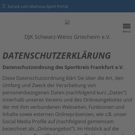
Zurück zum Mainova Sport Portal
Menü
DJK Schwarz-Weiss Griesheim e.V.
HOME
DATENSCHUTZERKLÄRUNG
ÜBER UNS
Datenschutzordnung des Sportkreis Frankfurt e.V.
Diese Datenschutzordnung klärt Sie über die Art, den
SPORTANGEBOTE
Über Uns
Umfang und Zweck der Verarbeitung von
personenbezogenen Daten (nachfolgend kurz „Daten“)
NEWS
innerhalb unseres Vereins und des Onlineangebotes und
der mit ihm verbundenen Webseiten, Funktionen und
Inhalte sowie externen Onlinepräsenzen, wie z.B. unser
Kontakt
Social Media Profile auf (nachfolgend gemeinsam
Datenschutz
bezeichnet als „Onlineangebot“). Im Hinblick auf die