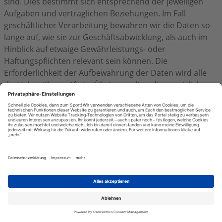
sind. Dies bestimmt sich entsprechend der jeweiligen
Aufgaben und vertraglichen Beziehungen. Im Fall
geschäftlicher Verarbeitung bewahren wir die Daten so
lange auf, wie sie zur Geschäftsabwicklung, als auch im
Hinblick auf etwaige Gewährleistungs- oder
Haftungspflichten relevant sein können. Die
Erforderlichkeit der Aufbewahrung der Daten wird alle
drei Jahre überprüft; im Übrigen gelten die gesetzlichen
Aufbewahrungspflichten.
Registrierfunktion
Nutzer können ein Nutzerkonto anlegen. Im Rahmen der
Registrierung werden die erforderlichen Pflichtangaben
den Nutzern mitgeteilt und auf Grundlage des Art. 6 Abs.
1 lit. b DSGVO zu Zwecken der Bereitstellung des
Nutzerkontos verarbeitet. Zu den verarbeiteten Daten
gehören insbesondere die Login-Informationen (Name,
Passwort sowie eine E-Mailadresse). Die im Rahmen der
Registrierung eingegebenen Daten werden für die
Zwecke der Nutzung des Nutzerkontos und dessen