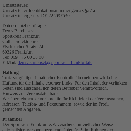
Umsatzsteuer:
Umsatzsteuer-Identifikationsnummer gemäß §27 a
Umsatzsteuergesetz: DE 225697530
Datenschutzbeauftragter:
Denis Bambusek
Sportkreis Frankfurt
Gallusprojektebüro
Fischbacher Straße 24
60326 Frankfurt
Tel: 069 - 75 00 38 00
E-Mail:
denis.bambusek@sportkreis-frankfurt.de
Haftung
Trotz sorgfältiger inhaltlicher Kontrolle übernehmen wir keine
Haftung für die Inhalte externer Links. Für den Inhalt der verlinkten
Seiten sind ausschließlich deren Betreiber verantwortlich.
Hinweis zur Vereinsdatenbank
Wir übernehmen keine Garantie für Richtigkeit der Vereinsnamen,
Adressen, Telefon- und Faxnummern, sowie der im Profil
gemachten Angaben.
Präambel
Der Sportkreis Frankfurt e.V. verarbeitet in vielfacher Weise
automatisiert personenbezogene Daten (z.B. im Rahmen der