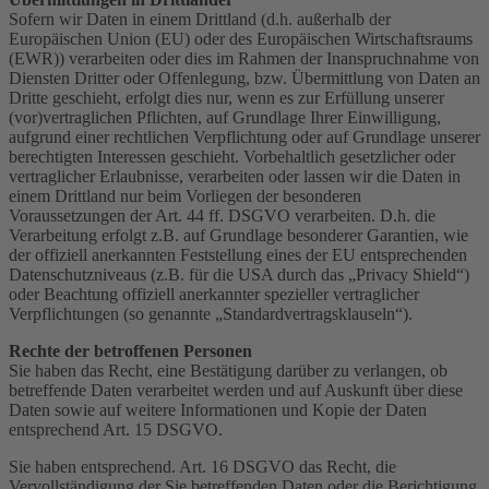
Sofern wir Daten in einem Drittland (d.h. außerhalb der
Europäischen Union (EU) oder des Europäischen Wirtschaftsraums
(EWR)) verarbeiten oder dies im Rahmen der Inanspruchnahme von
Diensten Dritter oder Offenlegung, bzw. Übermittlung von Daten an
Dritte geschieht, erfolgt dies nur, wenn es zur Erfüllung unserer
(vor)vertraglichen Pflichten, auf Grundlage Ihrer Einwilligung,
aufgrund einer rechtlichen Verpflichtung oder auf Grundlage unserer
berechtigten Interessen geschieht. Vorbehaltlich gesetzlicher oder
vertraglicher Erlaubnisse, verarbeiten oder lassen wir die Daten in
einem Drittland nur beim Vorliegen der besonderen
Voraussetzungen der Art. 44 ff. DSGVO verarbeiten. D.h. die
Verarbeitung erfolgt z.B. auf Grundlage besonderer Garantien, wie
der offiziell anerkannten Feststellung eines der EU entsprechenden
Datenschutzniveaus (z.B. für die USA durch das „Privacy Shield“)
oder Beachtung offiziell anerkannter spezieller vertraglicher
Verpflichtungen (so genannte „Standardvertragsklauseln“).
Rechte der betroffenen Personen
Sie haben das Recht, eine Bestätigung darüber zu verlangen, ob
betreffende Daten verarbeitet werden und auf Auskunft über diese
Daten sowie auf weitere Informationen und Kopie der Daten
entsprechend Art. 15 DSGVO.
Sie haben entsprechend. Art. 16 DSGVO das Recht, die
Vervollständigung der Sie betreffenden Daten oder die Berichtigung