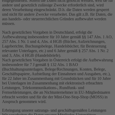
entgegenstehen. Sofern die Daten nicht gelöscht werden, weil sie für
andere und gesetzlich zulässige Zwecke erforderlich sind, wird
deren Verarbeitung eingeschränkt. D.h. die Daten werden gesperrt
und nicht für andere Zwecke verarbeitet. Das gilt z.B. für Daten, die
aus handels- oder steuerrechtlichen Gründen aufbewahrt werden
müssen.
Nach gesetzlichen Vorgaben in Deutschland, erfolgt die
Aufbewahrung insbesondere für 10 Jahre gemäß §§ 147 Abs. 1 AO,
257 Abs. 1 Nr. 1 und 4, Abs. 4 HGB (Bücher, Aufzeichnungen,
Lageberichte, Buchungsbelege, Handelsbücher, für Besteuerung
relevanter Unterlagen, etc.) und 6 Jahre gemäß § 257 Abs. 1 Nr. 2
und 3, Abs. 4 HGB (Handelsbriefe).
Nach gesetzlichen Vorgaben in Österreich erfolgt die Aufbewahrung
insbesondere für 7 J gemäß § 132 Abs. 1 BAO
(Buchhaltungsunterlagen, Belege/Rechnungen, Konten, Belege,
Geschäftspapiere, Aufstellung der Einnahmen und Ausgaben, etc.),
für 22 Jahre im Zusammenhang mit Grundstücken und für 10 Jahre
bei Unterlagen im Zusammenhang mit elektronisch erbrachten
Leistungen, Telekommunikations-, Rundfunk- und
Fernsehleistungen, die an Nichtunternehmer in EU-Mitgliedstaaten
erbracht werden und für die der Mini-One-Stop-Shop (MOSS) in
Anspruch genommen wird.
Erbringung unserer satzungs- und geschäftsgemäßen Leistungen
Wir verarbeiten die Daten unserer Mitglieder, Unterstützer,