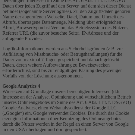
berechtigten Interessen im Sinne des Art. 6 Abs. 1 lit. f. DSGVO
Daten über jeden Zugriff auf den Server, auf dem sich dieser Dienst
befindet (sogenannte Serverlogfiles). Zu den Zugriffsdaten gehören
Name der abgerufenen Webseite, Datei, Datum und Uhrzeit des
Abrufs, übertragene Datenmenge, Meldung über erfolgreichen
Abruf, Browsertyp nebst Version, das Betriebssystem des Nutzers,
Referrer URL (die zuvor besuchte Seite), IP-Adresse und der
anfragende Provider.
Logfile-Informationen werden aus Sicherheitsgründen (z.B. zur
Aufklärung von Missbrauchs- oder Betrugshandlungen) für die
Dauer von maximal 7 Tagen gespeichert und danach gelöscht.
Daten, deren weitere Aufbewahrung zu Beweiszwecken
erforderlich ist, sind bis zur endgültigen Klärung des jeweiligen
Vorfalls von der Löschung ausgenommen.
Google Analytics 4
Wir setzen auf Grundlage unserer berechtigten Interessen (d.h.
Interesse an der Analyse, Optimierung und wirtschaftlichem Betrieb
unseres Onlineangebotes im Sinne des Art. 6 Abs. 1 lit. f. DSGVO)
Google Analytics, einen Webanalysedienst der Google LLC
(„Google“) ein. Google verwendet Cookies. Die durch das Cookie
erzeugten Informationen über Benutzung des Onlineangebotes
durch die Nutzer werden in der Regel an einen Server von Google
in den USA übertragen und dort gespeichert.