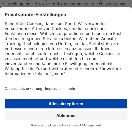
Einstellung ihrer Browser-Software verhindern; die Nutzer können
darüber hinaus die Erfassung der durch das Cookie erzeugten und
auf ihre Nutzung des Onlineangebotes bezogenen Daten an Google
sowie die Verarbeitung dieser Daten durch Google verhindern,
indem sie das unter folgendem Link verfügbare Browser-Plugin
herunterladen und installieren:
http://tools.google.com/dlpage/gaoptout?hl=de.
Weitere Informationen zur Datennutzung durch Google,
Einstellungs- und Widerspruchsmöglichkeiten, erfahren Sie in der
Datenschutzerklärung von Google
(https://policies.google.com/technologies/ads) sowie in den
Einstellungen für die Darstellung von Werbeeinblendungen durch
Google (https://adssettings.google.com/authenticated).
Die personenbezogenen Daten der Nutzer werden nach 14 Monaten
gelöscht oder anonymisiert.
Google Tag Manager
Wir verwenden den Dienst namens Google Tag Manager von
Google. "Google" ist eine Firmengruppe und besteht aus den
Firmen Google Ireland Ltd. (Anbieter des Dienstes), Gordon House,
Barrow Street, Dublin 4, Irland sowie Google LLC, 1600
Amphitheatre Parkway, Mountain View, CA 94043, USA sowie