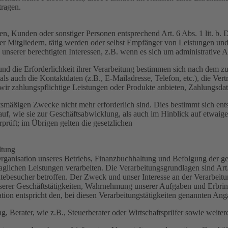
tragen.
enten, Kunden oder sonstiger Personen entsprechend Art. 6 Abs. 1 lit. 
r Mitgliedern, tätig werden oder selbst Empfänger von Leistungen un
unserer berechtigten Interessen, z.B. wenn es sich um administrative A
und die Erforderlichkeit ihrer Verarbeitung bestimmen sich nach dem z
ls auch die Kontaktdaten (z.B., E-Mailadresse, Telefon, etc.), die Ver
r zahlungspflichtige Leistungen oder Produkte anbieten, Zahlungsdate
tsmäßigen Zwecke nicht mehr erforderlich sind. Dies bestimmt sich en
auf, wie sie zur Geschäftsabwicklung, als auch im Hinblick auf etwaig
prüft; im Übrigen gelten die gesetzlichen
ltung
nisation unseres Betriebs, Finanzbuchhaltung und Befolgung der geset
aglichen Leistungen verarbeiten. Die Verarbeitungsgrundlagen sind Art
ebesucher betroffen. Der Zweck und unser Interesse an der Verarbeitun
nserer Geschäftstätigkeiten, Wahrnehmung unserer Aufgaben und Erbri
tion entspricht den, bei diesen Verarbeitungstätigkeiten genannten Ang
, Berater, wie z.B., Steuerberater oder Wirtschaftsprüfer sowie weiter