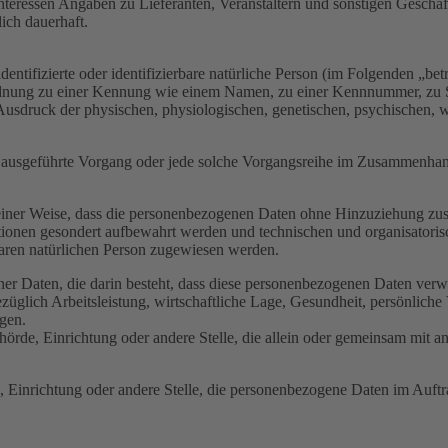
 Interessen Angaben zu Lieferanten, Veranstaltern und sonstigen Geschä
ich dauerhaft.
entifizierte oder identifizierbare natürliche Person (im Folgenden „betr
uordnung zu einer Kennung wie einem Namen, zu einer Kennnummer, zu 
druck der physischen, physiologischen, genetischen, psychischen, wirts
ren ausgeführte Vorgang oder jede solche Vorgangsreihe im Zusammenha
ner Weise, dass die personenbezogenen Daten ohne Hinzuziehung zusätz
tionen gesondert aufbewahrt werden und technischen und organisatoris
rbaren natürlichen Person zugewiesen werden.
ener Daten, die darin besteht, dass diese personenbezogenen Daten ver
glich Arbeitsleistung, wirtschaftliche Lage, Gesundheit, persönliche Vo
agen.
Behörde, Einrichtung oder andere Stelle, die allein oder gemeinsam mit
e, Einrichtung oder andere Stelle, die personenbezogene Daten im Auftr