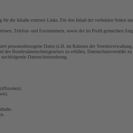
 für die Inhalte externer Links. Für den Inhalt der verlinkten Seiten si
dressen, Telefon- und Faxnummern, sowie der im Profil gemachten Ang
isiert personenbezogene Daten (z.B. im Rahmen der Vereinsverwaltung, d
 des Bundesdatenschutzgesetzes zu erfüllen, Datenschutzverstöße zu
die nachfolgende Datenschutzordnung.
iffszeiten).
sen).
nhalte.
rn.