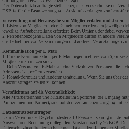
Ordnung nicht etwas Abweichendes regelt.
Der Datenschutzbeauftragte stellt sicher, dass Verzeichnisse der Ve
DSB ist für die Beantwortung von Auskunftsverlangen von betroffen
Verwendung und Herausgabe von Mitgliederdaten und -listen
1. Listen von Mitgliedern oder Teilnehmern werden den jeweiligen Mita
jeweilige Aufgabenstellung erfordert. Beim Umfang der dabei verwe
2. Personenbezogene Daten von Mitgliedern dürfen an andere Vereinsm
die Teilnehmer von Versammlungen und anderen Veranstaltungen zum B
Kommunikation per E-Mail
1. Für die Kommunikation per E-Mail liegen mehrere vom Sportkreis
Mitgliedern zu nutzen sind.
2. Beim Versand von E-Mails an eine Vielzahl von Personen, die nich
Adressen als „bcc“ zu versenden.
3. Kontaktformular und Änderungsmitteilung. Wenn Sie uns über das
Anschlussfragen stellen zu können.
Verpflichtung auf die Vertraulichkeit
Alle Mitarbeiterinnen und Mitarbeiter im Sportkreis, die Umgang mit
Partnerinnen und Partner), sind auf den vertraulichen Umgang mit pe
Datenschutzbeauftragter
Da im Verein in der Regel mindestens 10 Personen ständig mit der au
Auswahl und Benennung obliegt dem Vorstand nach § 26 BGB. Der Vorst
Datenschutzbeauftragter zu benennen. Ist aus den Reihen der Mitgli