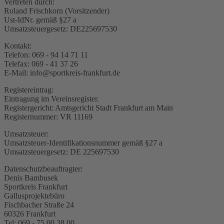
Vertreten durch:
Roland Frischkorn (Vorsitzender)
Ust-IdNr. gemäß §27 a
Umsatzsteuergesetz: DE225697530
Kontakt:
Telefon: 069 - 94 14 71 11
Telefax: 069 - 41 37 26
E-Mail: info@sportkreis-frankfurt.de
Registereintrag:
Eintragung im Vereinsregister.
Registergericht: Amtsgericht Stadt Frankfurt am Main
Registernummer: VR 11169
Umsatzsteuer:
Umsatzsteuer-Identifikationsnummer gemäß §27 a
Umsatzsteuergesetz: DE 225697530
Datenschutzbeauftragter:
Denis Bambusek
Sportkreis Frankfurt
Gallusprojektebüro
Fischbacher Straße 24
60326 Frankfurt
Tel: 069 - 75 00 38 00