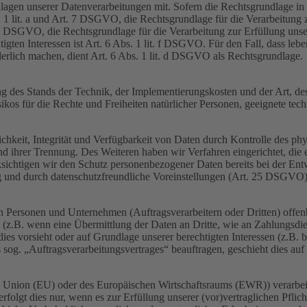
en unserer Datenverarbeitungen mit. Sofern die Rechtsgrundlage in d
. 1 lit. a und Art. 7 DSGVO, die Rechtsgrundlage für die Verarbeitung
DSGVO, die Rechtsgrundlage für die Verarbeitung zur Erfüllung unsere
gten Interessen ist Art. 6 Abs. 1 lit. f DSGVO. Für den Fall, dass leb
erlich machen, dient Art. 6 Abs. 1 lit. d DSGVO als Rechtsgrundlage.
 des Stands der Technik, der Implementierungskosten und der Art, d
isikos für die Rechte und Freiheiten natürlicher Personen, geeignete 
keit, Integrität und Verfügbarkeit von Daten durch Kontrolle des phy
 und ihrer Trennung. Des Weiteren haben wir Verfahren eingerichtet, 
ksichtigen wir den Schutz personenbezogener Daten bereits bei der E
g und durch datenschutzfreundliche Voreinstellungen (Art. 25 DSGVO)
ersonen und Unternehmen (Auftragsverarbeitern oder Dritten) offenbar
s (z.B. wenn eine Übermittlung der Daten an Dritte, wie an Zahlungsdie
g dies vorsieht oder auf Grundlage unserer berechtigten Interessen (z.B.
s sog. „Auftragsverarbeitungsvertrages“ beauftragen, geschieht dies 
en Union (EU) oder des Europäischen Wirtschaftsraums (EWR)) verarbe
folgt dies nur, wenn es zur Erfüllung unserer (vor)vertraglichen Pflich