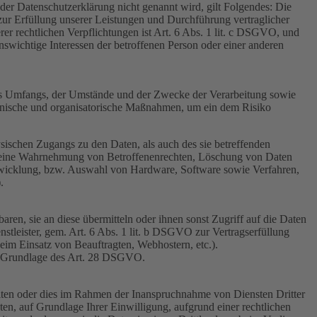
er Datenschutzerklärung nicht genannt wird, gilt Folgendes: Die
 zur Erfüllung unserer Leistungen und Durchführung vertraglicher
r rechtlichen Verpflichtungen ist Art. 6 Abs. 1 lit. c DSGVO, und
enswichtige Interessen der betroffenen Person oder einer anderen
es Umfangs, der Umstände und der Zwecke der Verarbeitung sowie
technische und organisatorische Maßnahmen, um ein dem Risiko
sischen Zugangs zu den Daten, als auch des sie betreffenden
die eine Wahrnehmung von Betroffenenrechten, Löschung von Daten
ntwicklung, bzw. Auswahl von Hardware, Software sowie Verfahren,
.
en, sie an diese übermitteln oder ihnen sonst Zugriff auf die Daten
nstleister, gem. Art. 6 Abs. 1 lit. b DSGVO zur Vertragserfüllung
 beim Einsatz von Beauftragten, Webhostern, etc.).
auf Grundlage des Art. 28 DSGVO.
iten oder dies im Rahmen der Inanspruchnahme von Diensten Dritter
ten, auf Grundlage Ihrer Einwilligung, aufgrund einer rechtlichen