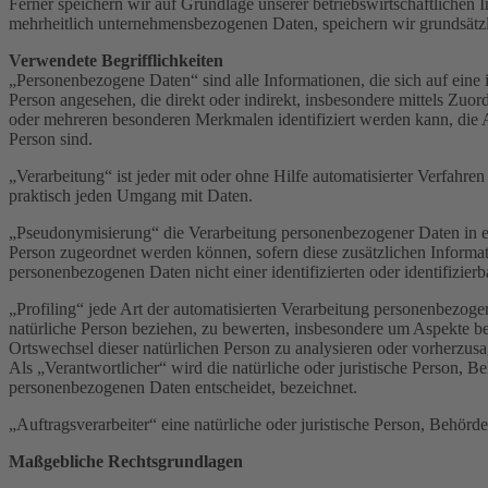
Ferner speichern wir auf Grundlage unserer betriebswirtschaftlichen
mehrheitlich unternehmensbezogenen Daten, speichern wir grundsätzl
Verwendete Begrifflichkeiten
„Personenbezogene Daten“ sind alle Informationen, die sich auf eine id
Person angesehen, die direkt oder indirekt, insbesondere mittels Z
oder mehreren besonderen Merkmalen identifiziert werden kann, die Aus
Person sind.
„Verarbeitung“ ist jeder mit oder ohne Hilfe automatisierter Verfah
praktisch jeden Umgang mit Daten.
„Pseudonymisierung“ die Verarbeitung personenbezogener Daten in ei
Person zugeordnet werden können, sofern diese zusätzlichen Informa
personenbezogenen Daten nicht einer identifizierten oder identifizie
„Profiling“ jede Art der automatisierten Verarbeitung personenbezog
natürliche Person beziehen, zu bewerten, insbesondere um Aspekte bezü
Ortswechsel dieser natürlichen Person zu analysieren oder vorherzus
Als „Verantwortlicher“ wird die natürliche oder juristische Person, 
personenbezogenen Daten entscheidet, bezeichnet.
„Auftragsverarbeiter“ eine natürliche oder juristische Person, Behörd
Maßgebliche Rechtsgrundlagen