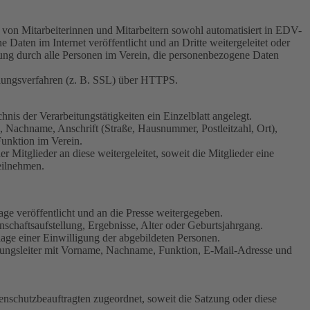
 von Mitarbeiterinnen und Mitarbeitern sowohl automatisiert in EDV-
Daten im Internet veröffentlicht und an Dritte weitergeleitet oder
nung durch alle Personen im Verein, die personenbezogene Daten
elungsverfahren (z. B. SSL) über HTTPS.
nis der Verarbeitungstätigkeiten ein Einzelblatt angelegt.
, Nachname, Anschrift (Straße, Hausnummer, Postleitzahl, Ort),
unktion im Verein.
itglieder an diese weitergeleitet, soweit die Mitglieder eine
eilnehmen.
e veröffentlicht und an die Presse weitergegeben.
schaftsaufstellung, Ergebnisse, Alter oder Geburtsjahrgang.
lage einer Einwilligung der abgebildeten Personen.
 Übungsleiter mit Vorname, Nachname, Funktion, E-Mail-Adresse und
enschutzbeauftragten zugeordnet, soweit die Satzung oder diese