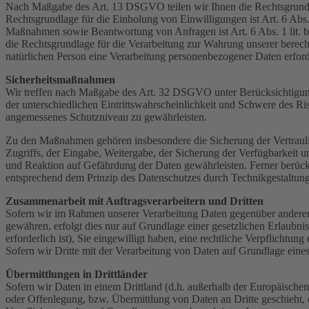
Nach Maßgabe des Art. 13 DSGVO teilen wir Ihnen die Rechtsgrundlag
Rechtsgrundlage für die Einholung von Einwilligungen ist Art. 6 Abs
Maßnahmen sowie Beantwortung von Anfragen ist Art. 6 Abs. 1 lit. b 
die Rechtsgrundlage für die Verarbeitung zur Wahrung unserer berechti
natürlichen Person eine Verarbeitung personenbezogener Daten erford
Sicherheitsmaßnahmen
Wir treffen nach Maßgabe des Art. 32 DSGVO unter Berücksichtigung
der unterschiedlichen Eintrittswahrscheinlichkeit und Schwere des R
angemessenes Schutzniveau zu gewährleisten.
Zu den Maßnahmen gehören insbesondere die Sicherung der Vertraulich
Zugriffs, der Eingabe, Weitergabe, der Sicherung der Verfügbarkeit
und Reaktion auf Gefährdung der Daten gewährleisten. Ferner berüc
entsprechend dem Prinzip des Datenschutzes durch Technikgestaltun
Zusammenarbeit mit Auftragsverarbeitern und Dritten
Sofern wir im Rahmen unserer Verarbeitung Daten gegenüber anderen P
gewähren, erfolgt dies nur auf Grundlage einer gesetzlichen Erlaubni
erforderlich ist), Sie eingewilligt haben, eine rechtliche Verpflichtun
Sofern wir Dritte mit der Verarbeitung von Daten auf Grundlage eine
Übermittlungen in Drittländer
Sofern wir Daten in einem Drittland (d.h. außerhalb der Europäisch
oder Offenlegung, bzw. Übermittlung von Daten an Dritte geschieht, er