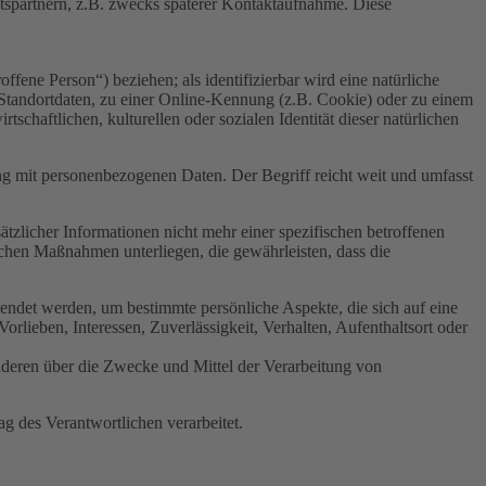
ftspartnern, z.B. zwecks späterer Kontaktaufnahme. Diese
offene Person“) beziehen; als identifizierbar wird eine natürliche
Standortdaten, zu einer Online-Kennung (z.B. Cookie) oder zu einem
chaftlichen, kulturellen oder sozialen Identität dieser natürlichen
ng mit personenbezogenen Daten. Der Begriff reicht weit und umfasst
licher Informationen nicht mehr einer spezifischen betroffenen
chen Maßnahmen unterliegen, die gewährleisten, dass die
wendet werden, um bestimmte persönliche Aspekte, die sich auf eine
rlieben, Interessen, Zuverlässigkeit, Verhalten, Aufenthaltsort oder
 anderen über die Zwecke und Mittel der Verarbeitung von
ag des Verantwortlichen verarbeitet.