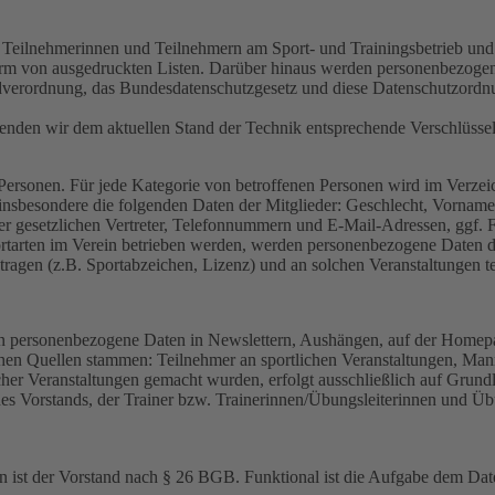
, Teilnehmerinnen und Teilnehmern am Sport- und Trainingsbetrieb und
orm von ausgedruckten Listen. Darüber hinaus werden personenbezogene 
rundverordnung, das Bundesdatenschutzgesetz und diese Datenschutzord
wenden wir dem aktuellen Stand der Technik entsprechende Verschlüss
Personen. Für jede Kategorie von betroffenen Personen wird im Verzeich
n insbesondere die folgenden Daten der Mitglieder: Geschlecht, Vorname
 gesetzlichen Vertreter, Telefonnummern und E-Mail-Adressen, ggf. F
rten im Verein betrieben werden, werden personenbezogene Daten der M
agen (z.B. Sportabzeichen, Lizenz) und an solchen Veranstaltungen t
den personenbezogene Daten in Newslettern, Aushängen, auf der Homepag
chen Quellen stammen: Teilnehmer an sportlichen Veranstaltungen, Mann
cher Veranstaltungen gemacht wurden, erfolgt ausschließlich auf Grund
r des Vorstands, der Trainer bzw. Trainerinnen/Übungsleiterinnen und
en ist der Vorstand nach § 26 BGB. Funktional ist die Aufgabe dem Dat