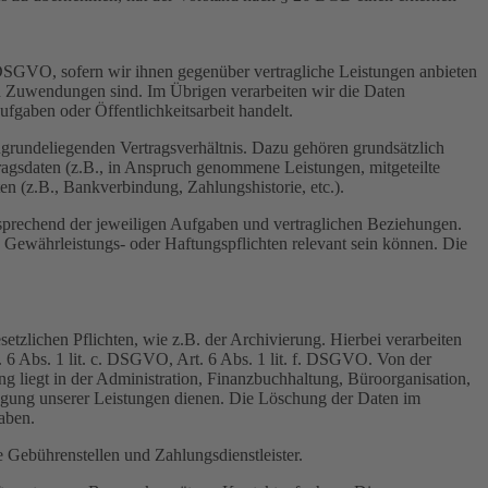
b. DSGVO, sofern wir ihnen gegenüber vertragliche Leistungen anbieten
d Zuwendungen sind. Im Übrigen verarbeiten wir die Daten
ufgaben oder Öffentlichkeitsarbeit handelt.
ugrundeliegenden Vertragsverhältnis. Dazu gehören grundsätzlich
tragsdaten (z.B., in Anspruch genommene Leistungen, mitgeteilte
n (z.B., Bankverbindung, Zahlungshistorie, etc.).
tsprechend der jeweiligen Aufgaben und vertraglichen Beziehungen.
e Gewährleistungs- oder Haftungspflichten relevant sein können. Die
zlichen Pflichten, wie z.B. der Archivierung. Hierbei verarbeiten
. 6 Abs. 1 lit. c. DSGVO, Art. 6 Abs. 1 lit. f. DSGVO. Von der
g liegt in der Administration, Finanzbuchhaltung, Büroorganisation,
ngung unserer Leistungen dienen. Die Löschung der Daten im
aben.
e Gebührenstellen und Zahlungsdienstleister.