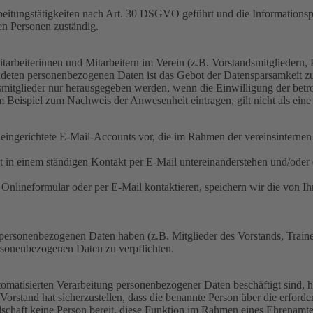
rarbeitungstätigkeiten nach Art. 30 DSGVO geführt und die Information
en Personen zuständig.
rbeiterinnen und Mitarbeitern im Verein (z.B. Vorstandsmitgliedern, Pro
ndeten personenbezogenen Daten ist das Gebot der Datensparsamkeit z
itglieder nur herausgegeben werden, wenn die Einwilligung der betrof
eispiel zum Nachweis der Anwesenheit eintragen, gilt nicht als eine
 eingerichtete E-Mail-Accounts vor, die im Rahmen der vereinsintern
t in einem ständigen Kontakt per E-Mail untereinanderstehen und/oder
 Onlineformular oder per E-Mail kontaktieren, speichern wir die von
 personenbezogenen Daten haben (z.B. Mitglieder des Vorstands, Train
rsonenbezogenen Daten zu verpflichten.
tomatisierten Verarbeitung personenbezogener Daten beschäftigt sind, 
and hat sicherzustellen, dass die benannte Person über die erforderli
edschaft keine Person bereit, diese Funktion im Rahmen eines Ehrenam