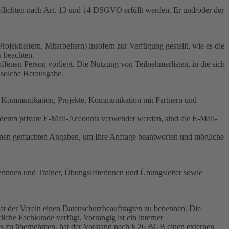
spflichten nach Art. 13 und 14 DSGVO erfüllt werden. Er und/oder der
jektleitern, Mitarbeitern) insofern zur Verfügung gestellt, wie es die
u beachten.
fenen Person vorliegt. Die Nutzung von Teilnehmerlisten, in die sich
 solche Herausgabe.
en Kommunikation, Projekte, Kommunikation mit Partnern und
 deren private E-Mail-Accounts verwendet werden, sind die E-Mail-
 Ihnen gemachten Angaben, um Ihre Anfrage beantworten und mögliche
erinnen und Trainer, Übungsleiterinnen und Übungsleiter sowie
hat der Verein einen Datenschutzbeauftragten zu benennen. Die
che Fachkunde verfügt. Vorrangig ist ein interner
tes zu übernehmen, hat der Vorstand nach § 26 BGB einen externen