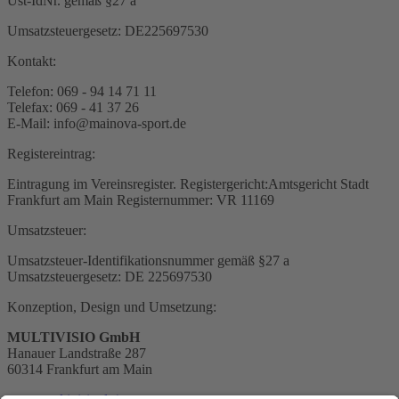
Ust-IdNr. gemäß §27 a
Umsatzsteuergesetz: DE225697530
Kontakt:
Telefon: 069 - 94 14 71 11
Telefax: 069 - 41 37 26
E-Mail: info@mainova-sport.de
Registereintrag:
Eintragung im Vereinsregister. Registergericht:Amtsgericht Stadt
Frankfurt am Main Registernummer: VR 11169
Umsatzsteuer:
Umsatzsteuer-Identifikationsnummer gemäß §27 a
Umsatzsteuergesetz: DE 225697530
Konzeption, Design und Umsetzung:
MULTIVISIO GmbH
Hanauer Landstraße 287
60314 Frankfurt am Main