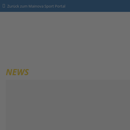
Zurück zum Mainova Sport Portal
HOME
SPORTANGEBOTE
NEWS
NEWS
Kontakt
Datenschutz
Impressum