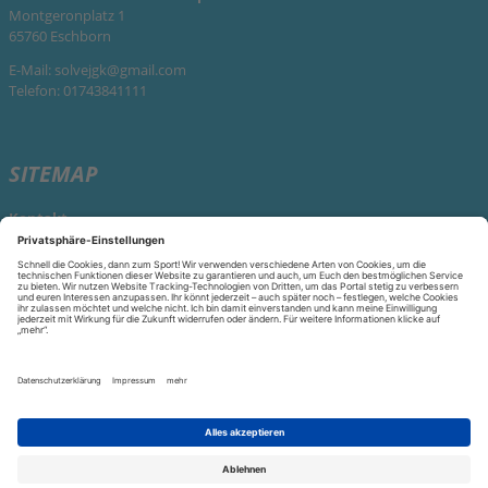
Montgeronplatz 1
65760 Eschborn
E-Mail:
solvejgk@gmail.com
Telefon: 01743841111
SITEMAP
Kontakt
KONTAKT
Kontakt
aufnehmen
Datenschutz
Datenschutzeinstellungen
Impressum