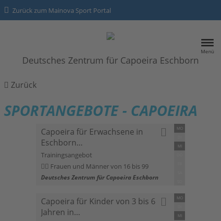
Zurück zum Mainova Sport Portal
Menü
Deutsches Zentrum für Capoeira Eschborn
HOME
Zurück
SPORTANGEBOTE
SPORTANGEBOTE - CAPOEIRA
MO
Capoeira für Erwachsene in
Kontakt
DI
Eschborn…
MI
Trainingsangebot
Datenschutz
DO
FR
Frauen und Männer von 16 bis 99
SA
Impressum
Deutsches Zentrum für Capoeira Eschborn
SO
MO
Capoeira für Kinder von 3 bis 6
DI
Jahren in…
MI