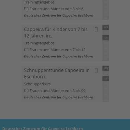
Trainingsangebot
DO
FR
Frauen und Männer von 3 bis 6
SA
Deutsches Zentrum für Capoeira Eschborn
SO
MO
Capoeira für Kinder von 7 bis
DI
12 Jahren in…
MI
Trainingsangebot
DO
FR
Frauen und Männer von 7 bis 12
SA
Deutsches Zentrum für Capoeira Eschborn
SO
MO
Schnupperstunde Capoeira in
DI
Eschborn…
MI
Schnupperkurs
DO
FR
Frauen und Männer von 3 bis 99
SA
Deutsches Zentrum für Capoeira Eschborn
SO
Deutsches Zentrum für Capoeira Eschborn