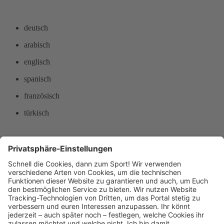
deutsch
arabisch
englisch
spanisch
französisch
türkisch
Wydad Budo-Fitness Frankfurt e. V.
niddastrasse, 3
65479 Raunheim
E-Mail:
fakkar@hotmail.de
Telefon: 017677056965
Website:
http://wydad-budo.fitness/
Sitemap