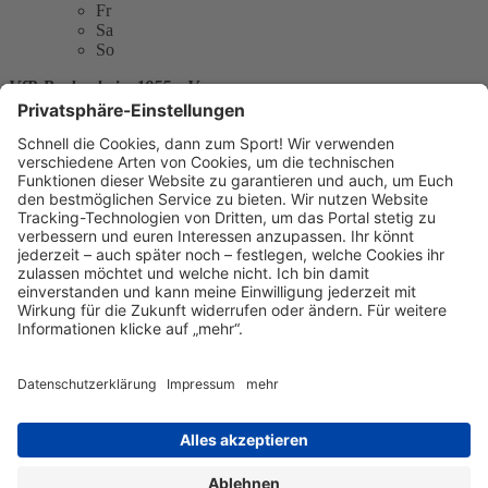
Fr
Sa
So
VfR Bockenheim 1955 e.V.
Ginnheimer Landstraße 37
60487 Frankfurt am Main
E-Mail:
info@vfr1955.de
Telefon: (0) 69 772 528
Website:
http://vfr-bockenheim.de
Sitemap
News
Kontakt
Kontakt
Kontakt
aufnehmen
Datenschutz
Datenschutzeinstellungen