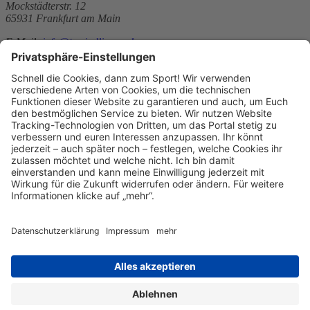
Mockstädterstr. 12
65931 Frankfurt am Main
E-Mail:
info@tv-sindlingen.de
Telefon: 069-45090192
Telefax: 069-372035
Website:
http://www.tv-sindlingen.de
Sitemap
News
Über uns
Kontakt
Über unseren Verein
Kontakt
Kontakt
aufnehmen
Datenschutz
Datenschutzeinstellungen
Impressum