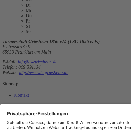
Di
Mi
Do
Fr
Sa
So
Turnerschaft Griesheim 1856 e.V. (TSG 1856 e. V.)
Eichenstraße 9
65933 Frankfurt am Main
E-Mail:
info@ts-griesheim.de
Telefon: 069-391134
Website:
http://www.ts-griesheim.de
Sitemap
Kontakt
Kontakt
Kontakt
aufnehmen