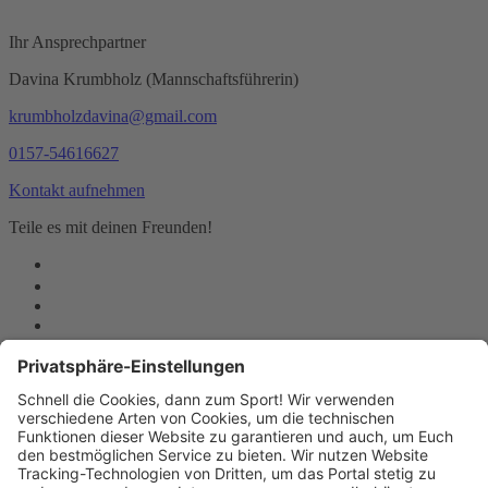
Ihr Ansprechpartner
Davina Krumbholz (Mannschaftsführerin)
krumbholzdavina@gmail.com
0157-54616627
Kontakt aufnehmen
Teile es mit deinen Freunden!
Tennisverein Heimgarten 1912 e.V.
Zeuläckerstr. 52B
60389 Frankfurt am Main
E-Mail:
info@tv-heimgarten.de
Telefon: 069-472916
Website:
http://www.tv-heimgarten.de