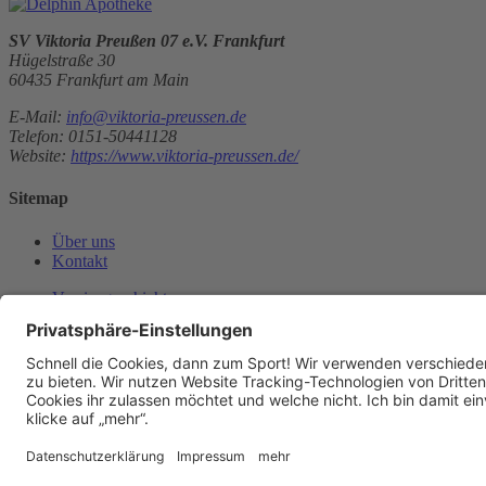
SV Viktoria Preußen 07 e.V. Frankfurt
Hügelstraße 30
60435 Frankfurt am Main
E-Mail:
info@viktoria-preussen.de
Telefon: 0151-50441128
Website:
https://www.viktoria-preussen.de/
Sitemap
Über uns
Kontakt
Vereinsgeschichte
Kontakt
Kontakt
aufnehmen
Datenschutz
Datenschutzeinstellungen
Impressum