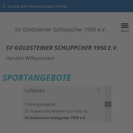
Zurück zum Mainova Sport Portal
SV Goldsteiner Schlippcher 1950 e.V.
Menü
HOME
SV GOLDSTEINER SCHLIPPCHER 1950 E.V.
SPORTANGEBOTE
Herzlich Willkommen!
SPORTANGEBOTE
Kontakt
Datenschutz
MO
Lollipops
DI
Impressum
MI
Trainingsangebot
DO
FR
Frauen und Männer von 4 bis 10
SA
SV Goldsteiner Schlippcher 1950 e.V.
SO