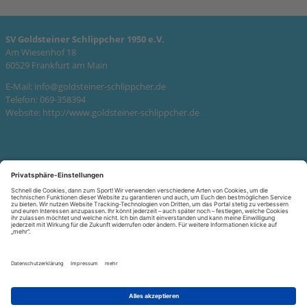
SV Goldsteiner Schlippcher 1950 e.V.
Am Wiesenhof 18
60529 Frankfurt am Main
E-Mail:
info@goldsteiner-schlippcher.de
Telefon: 069-358394
Website:
http://www.goldsteiner-schlippcher.de
SITEMAP
Kontakt
KONTAKT
Kontakt
aufnehmen