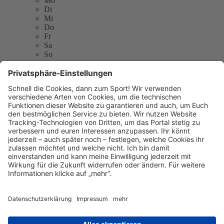
Mo
Di
Mi
Do
Fr
Sa
So
Sport- und Kulturgemeinschaft Frankfurt e.V. (SKG)
Mainfeldstraße 29
60528 Frankfurt am Main
E-Mail:
SKG-Frankfurt@t-online.de
Telefon: 069-6665041
Website:
http://www.skg-ffm.de
Sitemap
Kontakt
Kontakt
Kontakt
aufnehmen