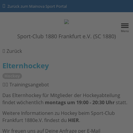
Zurück zum Mainova Sport Portal
Menü
Sport-Club 1880 Frankfurt e.V. (SC 1880)
HOME
Zurück
SPORTANGEBOTE
Elternhockey
Hockey
Kontakt
Trainingsangebot
Datenschutz
Das Elternhockey für Mitglieder der Hockeyabteilung
findet wöchentlich
montags um 19:00 - 20:30 Uhr
statt.
Impressum
Weitere Informationen zu Hockey beim Sport-Club
Frankfurt 1880e.V. findest du
HIER
.
Wir freuen uns auf Deine Anfrage per E-Mail