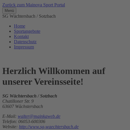
Zurück zum Mainova Sport Portal
Menü
SG Wächtersbach / Sotzbach
Home
Sportangebote
Kontakt
Datenschutz
Impressum
Herzlich Willkommen auf
unserer Vereinsseite!
SG Wächtersbach / Sotzbach
Chatilloner Str. 9
63607 Wächstersbach
E-Mail:
walter@mainkaweb.de
Telefon: 06053-600306
Website:
http://www.sg-waechtersbach.de