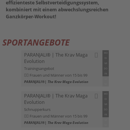
effizienteste Selbstverteidigungssystem,
kombiniert mit einem abwechslungsreichen
Ganzkörper-Workout!
SPORTANGEBOTE
MO
PARANJALI® | The Krav Maga
DI
Evolution
MI
Trainingsangebot
DO
FR
Frauen und Männer von 15 bis 99
SA
PARANJALI®| The Krav Maga Evolution
SO
MO
PARANJALI® | The Krav Maga
DI
Evolution
MI
Schnupperkurs
DO
FR
Frauen und Männer von 15 bis 99
SA
PARANJALI®| The Krav Maga Evolution
SO