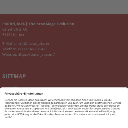
PARANJALI®| The Krav Maga Evolution
Bahnhofstr. 60
61184 Karben
E-Mail:
patric@paranjali.com
Telefon: 06039 / 46 78 94 9
Website:
https://paranjali.com/
SITEMAP
Kontakt
KONTAKT
Kontakt
aufnehmen