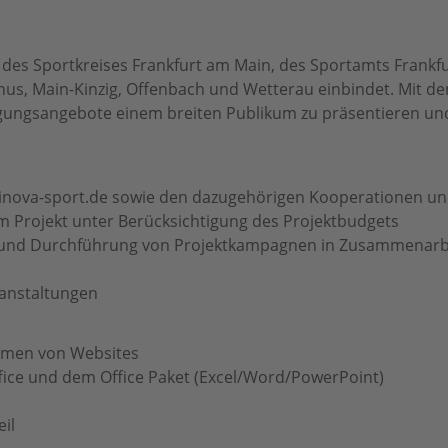
Für Vereine
e des Sportkreises Frankfurt am Main, des Sportamts Frankf
us, Main-Kinzig, Offenbach und Wetterau einbindet. Mit de
egungsangebote einem breiten Publikum zu präsentieren und
ainova-sport.de sowie den dazugehörigen Kooperationen u
Projekt unter Berücksichtigung des Projektbudgets
g und Durchführung von Projektkampagnen in Zusammenarbei
ranstaltungen
temen von Websites
fice und dem Office Paket (Excel/Word/PowerPoint)
il