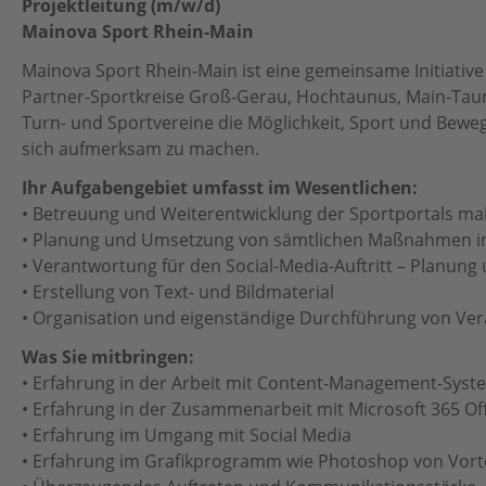
Projektleitung (m/w/d)
Botschafter:innen
Mainova Sport Rhein-Main
Team
Mainova Sport Rhein-Main ist eine gemeinsame Initiativ
Partner-Sportkreise Groß-Gerau, Hochtaunus, Main-Taun
Partner
Turn- und Sportvereine die Möglichkeit, Sport und Bew
sich aufmerksam zu machen.
Partnersportkreise
Ihr Aufgabengebiet umfasst im Wesentlichen:
AGB
• Betreuung und Weiterentwicklung der Sportportals m
• Planung und Umsetzung von sämtlichen Maßnahmen im 
Downloads
• Verantwortung für den Social-Media-Auftritt – Planun
• Erstellung von Text- und Bildmaterial
• Organisation und eigenständige Durchführung von Ve
Was Sie mitbringen:
• Erfahrung in der Arbeit mit Content-Management-Sys
• Erfahrung in der Zusammenarbeit mit Microsoft 365 Of
• Erfahrung im Umgang mit Social Media
• Erfahrung im Grafikprogramm wie Photoshop von Vorte