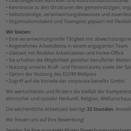
• Überzeugendes Auftreten und Kommunikationsstärke
• Kenntnisse zu den Strukturen des gemeinnützigen, orga
• Selbstständige, verantwortungsbewusste und zuverläss
• Organisationstalent und Teamgeist gepaart mit Flexibili
Wir bieten:
• Eine verantwortungsvolle Tätigkeit mit abwechslungsre
• Angenehmes Arbeitsklima in einem engagierten Team
• Gleitzeit mit flexiblen Arbeitszeiten und Home-Office
• Sie erhalten die Möglichkeit gezielter beruflicher Weite
• Nutzung unseres Kraft- und Fitnessraums sowie der Sp
• Option der Nutzung des EGYM Wellpass
• Zugriff auf die Vorteile der corporate benefits GmbH
Wir wertschätzen und fördern die Vielfalt der Kompeten
ethnischer und sozialer Herkunft, Religion, Weltanschau
Die wöchentliche Arbeitszeit beträgt
32 Stunden
. Anstel
Wir freuen uns auf Ihre Bewerbung!
Senden Sie Ihre aussagekräftigen Bewerbungsunterlagen