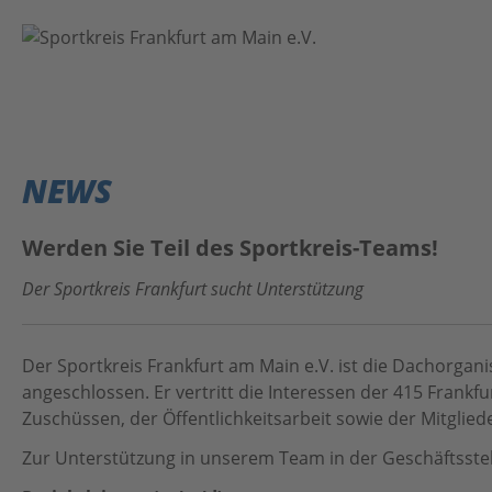
VEREINE
EVENTS
NEWS
NEWS
Werden Sie Teil des Sportkreis-Teams!
ÜBER UNS
Der Sportkreis Frankfurt sucht Unterstützung
Kontakt
Das Projekt
Der Sportkreis Frankfurt am Main e.V. ist die Dachorgan
Home
Anleitung
angeschlossen. Er vertritt die Interessen der 415 Frankf
Zuschüssen, der Öffentlichkeitsarbeit sowie der Mitglie
#BeActive FrankfurtRheinMain
Datenschutz
Zur Unterstützung in unserem Team in der Geschäftsstel
MainSport APP
Impressum