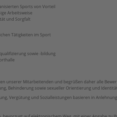
nisierten Sports von Vorteil
ige Arbeitsweise
tät und Sorgfalt
ichen Tätigkeiten im Sport
rqualifizierung sowie -bildung
orthalle
zen unserer Mitarbeitenden und begrüßen daher alle Bewerb
ung, Behinderung sowie sexueller Orientierung und Identität
lung, Vergütung und Sozialleistungen basieren in Anlehnung 
, bevorzugt auf elektronischem Weg, mit einer Angabe zu 