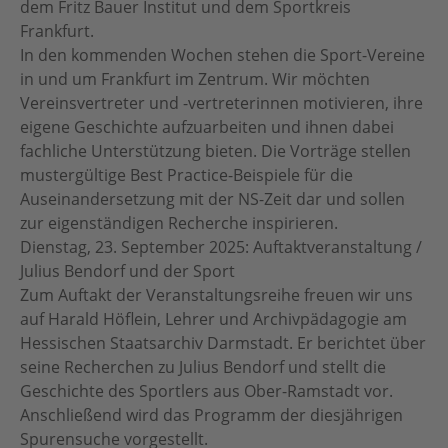
dem Fritz Bauer Institut und dem Sportkreis
Botschafter:innen
Frankfurt.
Für Vereine
In den kommenden Wochen stehen die Sport-Vereine
Team
in und um Frankfurt im Zentrum. Wir möchten
Partner
Vereinsvertreter und -vertreterinnen motivieren, ihre
eigene Geschichte aufzuarbeiten und ihnen dabei
Partnersportkreise
fachliche Unterstützung bieten. Die Vorträge stellen
mustergültige Best Practice-Beispiele für die
AGB
Auseinandersetzung mit der NS-Zeit dar und sollen
Downloads
zur eigenständigen Recherche inspirieren.
Dienstag, 23. September 2025: Auftaktveranstaltung /
Julius Bendorf und der Sport
Zum Auftakt der Veranstaltungsreihe freuen wir uns
auf Harald Höflein, Lehrer und Archivpädagogie am
Hessischen Staatsarchiv Darmstadt. Er berichtet über
seine Recherchen zu Julius Bendorf und stellt die
Geschichte des Sportlers aus Ober-Ramstadt vor.
Anschließend wird das Programm der diesjährigen
Spurensuche vorgestellt.