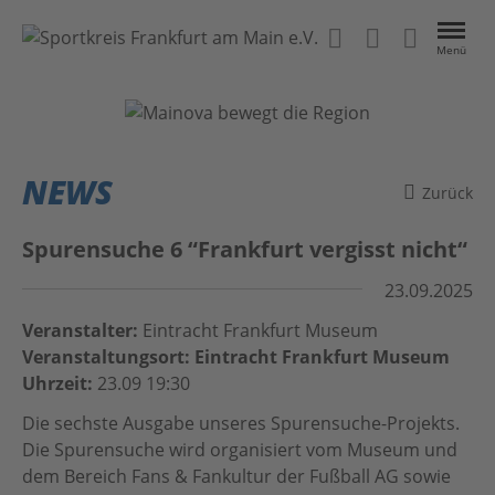
Menü
VEREINE
EVENTS
NEWS
Zurück
NEWS
Spurensuche 6 “Frankfurt vergisst nicht“
ÜBER UNS
23.09.2025
Veranstalter:
Eintracht Frankfurt Museum
Kontakt
Das Projekt
Veranstaltungsort: Eintracht Frankfurt Museum
Uhrzeit:
23.09 19:30
Home
Anleitung
Die sechste Ausgabe unseres Spurensuche-Projekts.
#BeActive FrankfurtRheinMain
Datenschutz
Die Spurensuche wird organisiert vom Museum und
MainSport APP
Impressum
dem Bereich Fans & Fankultur der Fußball AG sowie